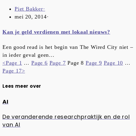
Piet Bakker
·
mei 20, 2014
·
Kan je geld verdienen met lokaal nieuws?
Een good read is het begin van The Wired City niet –
in ieder geval geen…
<
Page
1
…
Page
6
Page
7
Page
8
Page
9
Page
10
…
Page
17
>
Lees meer over
AI
De veranderende researchpraktijk en de rol
van AI