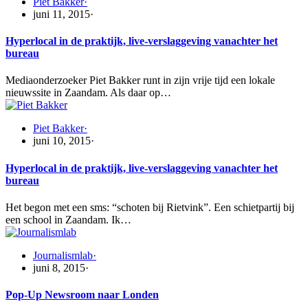
Piet Bakker
·
juni 11, 2015
·
Hyperlocal in de praktijk, live-verslaggeving vanachter het
bureau
Mediaonderzoeker Piet Bakker runt in zijn vrije tijd een lokale
nieuwssite in Zaandam. Als daar op…
Piet Bakker
·
juni 10, 2015
·
Hyperlocal in de praktijk, live-verslaggeving vanachter het
bureau
Het begon met een sms: “schoten bij Rietvink”. Een schietpartij bij
een school in Zaandam. Ik…
Journalismlab
·
juni 8, 2015
·
Pop-Up Newsroom naar Londen