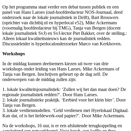
Op het programma staat verder een debat tussen publiek en een
panel van Hans Laroes (oud-hoofdredacteur NOS-Journaal, deed
onderzoek naar de lokale journalistiek in Delft), Bart Brouwers
(oprichter van dichtbij.nl en hyperlocal e52), Mike Ackermans
(voormalig hoofdredacteur bij TMG), Tanja van Bergen (docent
lokale journalistiek SvJ) en SvJ-lector Piet Bakker, over de stelling.:
Alleen lokaal kwaliteitsnieuws kan de journalistiek redden.
Discussieleider is hyperlocalonderzoeker Marco van Kerkhoven.
Workshops
In de middag kunnen deelnemers kiezen uit twee van drie
workshops onder leiding van Hans Laroes, Mike Ackermans of
Tanja van Bergen. Inschrijven gebeurt op de dag zelf. De
onderwerpen van de middag zullen zijn:
1. lokale kwaliteitsjournalistiek: ‘Zullen wij het dan maar doen? De
regionale journalistiek redden?’. Door Hans Laroes.
2. lokale journalistieke praktijk. ‘Eerbied voor het klein bier’. Door
Tanja van Bergen.
3. lokale verdienmodellen. ‘Geld verdienen met Hyerlokaal Digitaal.
Kan dat, of is het liefdewerk-oud papier?’. Door Mike Ackermans.
Na de workshops, 16 uur, is er een afsluitende terugkoppeling en
aansluitend een netwerkborrel. Voor lunch, een koffie en thee