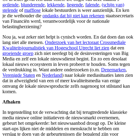
geilende
,
blunderende
,
lekkende
,
liegende
,
falende
,
(schijn van)
stelende
of
maffiose
lokale bestuurders is weer aanzienlijk. En ken
je die wethouder die
ondanks dat hij niet kan rekenen
staatssecretaris
van Financiën werd, verantwoordelijk voor de nationale
belastingherziening?
Nou ja, wat zeker niet helpt is cynisch worden. En dat doen dan ook
lang niet alle mensen.
Onderzoek van het lectoraat Crossmediale
Kwaliteitsjournalistiek van Hogeschool Utrecht liet zien
dat een
groeiende groep
zich niet neerlegt bij de desinvesteringen van Big
Media en zelf een lokale nieuwsdienst begint. En zo een desolaat
lokaal nieuws ecosysteem in leven probeert te houden. Soms tegen
de verdrukking in. Want andere onderzoeken (o.m.
Denemarken
,
Verenigde Staten
en
Nederland
) naar lokale mediasituaties laten zien
dat in afwezigheid van een of meer kwaliteitsmedia van enige
omvang de lokale nieuwsproductie zelfs nagenoeg tot stilstand kan
komen.
Afhaken
In tegenstelling tot de verwachting dat bij terugtredende klassieke
media nieuwe online initiatieven de nieuwsmarkt overnemen,
gebeurt het omgekeerde: het nieuwsaanbod droogt op. De kleine
start-ups lijken niet de middelen en menskracht te hebben om
verslag te doen van de gebeurtenissen die bepalend zijn voor