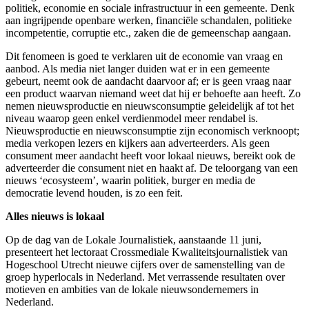
politiek, economie en sociale infrastructuur in een gemeente. Denk
aan ingrijpende openbare werken, financiële schandalen, politieke
incompetentie, corruptie etc., zaken die de gemeenschap aangaan.
Dit fenomeen is goed te verklaren uit de economie van vraag en
aanbod. Als media niet langer duiden wat er in een gemeente
gebeurt, neemt ook de aandacht daarvoor af; er is geen vraag naar
een product waarvan niemand weet dat hij er behoefte aan heeft. Zo
nemen nieuwsproductie en nieuwsconsumptie geleidelijk af tot het
niveau waarop geen enkel verdienmodel meer rendabel is.
Nieuwsproductie en nieuwsconsumptie zijn economisch verknoopt;
media verkopen lezers en kijkers aan adverteerders. Als geen
consument meer aandacht heeft voor lokaal nieuws, bereikt ook de
adverteerder die consument niet en haakt af. De teloorgang van een
nieuws ‘ecosysteem’, waarin politiek, burger en media de
democratie levend houden, is zo een feit.
Alles nieuws is lokaal
Op de dag van de Lokale Journalistiek, aanstaande 11 juni,
presenteert het lectoraat Crossmediale Kwaliteitsjournalistiek van
Hogeschool Utrecht nieuwe cijfers over de samenstelling van de
groep hyperlocals in Nederland. Met verrassende resultaten over
motieven en ambities van de lokale nieuwsondernemers in
Nederland.