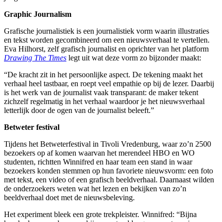
Graphic Journalism
Grafische journalistiek is een journalistiek vorm waarin illustraties
en tekst worden gecombineerd om een nieuwsverhaal te vertellen.
Eva Hilhorst, zelf grafisch journalist en oprichter van het platform
Drawing The Times
legt uit wat deze vorm zo bijzonder maakt:
“De kracht zit in het persoonlijke aspect. De tekening maakt het
verhaal heel tastbaar, en roept veel empathie op bij de lezer. Daarbij
is het werk van de journalist vaak transparant: de maker tekent
zichzelf regelmatig in het verhaal waardoor je het nieuwsverhaal
letterlijk door de ogen van de journalist beleeft.”
Betweter festival
Tijdens het Betweterfestival in Tivoli Vredenburg, waar zo’n 2500
bezoekers op af komen waarvan het merendeel HBO en WO
studenten, richtten Winnifred en haar team een stand in waar
bezoekers konden stemmen op hun favoriete nieuwsvorm: een foto
met tekst, een video of een grafisch beeldverhaal. Daarnaast wilden
de onderzoekers weten wat het lezen en bekijken van zo’n
beeldverhaal doet met de nieuwsbeleving.
Het experiment bleek een grote trekpleister. Winnifred: “Bijna