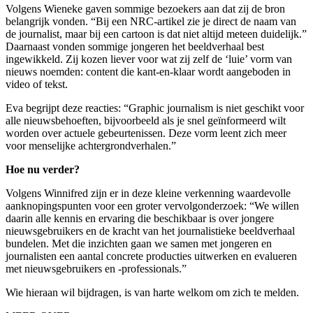
Volgens Wieneke gaven sommige bezoekers aan dat zij de bron
belangrijk vonden. “Bij een NRC-artikel zie je direct de naam van
de journalist, maar bij een cartoon is dat niet altijd meteen duidelijk.”
Daarnaast vonden sommige jongeren het beeldverhaal best
ingewikkeld. Zij kozen liever voor wat zij zelf de ‘luie’ vorm van
nieuws noemden: content die kant-en-klaar wordt aangeboden in
video of tekst.
Eva begrijpt deze reacties: “Graphic journalism is niet geschikt voor
alle nieuwsbehoeften, bijvoorbeeld als je snel geïnformeerd wilt
worden over actuele gebeurtenissen. Deze vorm leent zich meer
voor menselijke achtergrondverhalen.”
Hoe nu verder?
Volgens Winnifred zijn er in deze kleine verkenning waardevolle
aanknopingspunten voor een groter vervolgonderzoek: “We willen
daarin alle kennis en ervaring die beschikbaar is over jongere
nieuwsgebruikers en de kracht van het journalistieke beeldverhaal
bundelen. Met die inzichten gaan we samen met jongeren en
journalisten een aantal concrete producties uitwerken en evalueren
met nieuwsgebruikers en -professionals.”
Wie hieraan wil bijdragen, is van harte welkom om zich te melden.