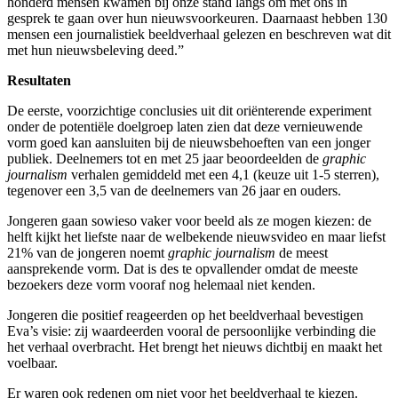
honderd mensen kwamen bij onze stand langs om met ons in
gesprek te gaan over hun nieuwsvoorkeuren. Daarnaast hebben 130
mensen een journalistiek beeldverhaal gelezen en beschreven wat dit
met hun nieuwsbeleving deed.”
Resultaten
De eerste, voorzichtige conclusies uit dit oriënterende experiment
onder de potentiële doelgroep laten zien dat deze vernieuwende
vorm goed kan aansluiten bij de nieuwsbehoeften van een jonger
publiek. Deelnemers tot en met 25 jaar beoordeelden de
graphic
journalism
verhalen gemiddeld met een 4,1 (keuze uit 1-5 sterren),
tegenover een 3,5 van de deelnemers van 26 jaar en ouders.
Jongeren gaan sowieso vaker voor beeld als ze mogen kiezen: de
helft kijkt het liefste naar de welbekende nieuwsvideo en maar liefst
21% van de jongeren noemt
graphic journalism
de meest
aansprekende vorm. Dat is des te opvallender omdat de meeste
bezoekers deze vorm vooraf nog helemaal niet kenden.
Jongeren die positief reageerden op het beeldverhaal bevestigen
Eva’s visie: zij waardeerden vooral de persoonlijke verbinding die
het verhaal overbracht. Het brengt het nieuws dichtbij en maakt het
voelbaar.
Er waren ook redenen om niet voor het beeldverhaal te kiezen.