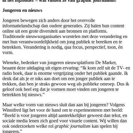
in het bijzonder – wat vinden ze van graphic journalism?
Jongeren en nieuws
Jongeren bewegen zich anders door het overvolle
informatielandschap dan oudere generaties. Zij halen hun content
online uit een grote diversiteit aan bronnen en platforms.
Traditionele nieuwsorganisaties worstelen met deze verandering en
met hun verantwoordelijkheid om jong publiek te bereiken en te
betrekken. Verandering is nodig, qua focus, perspectief, toon, én
vorm.
Wieneke, bedenker van jongeren nieuwsplatform De Marker,
beaamt deze uitdaging uit eigen ervaring: “Ik kom zelf uit de TV- en
radio hoek, daar is enorme vergrijzing onder het publiek gaande. Ik
denk dat als je er niks aan doet om een jonger publiek aan te
trekken, dan ben je straks gewoon weg als publieke omroep. Dus ik
geloof ook heel erg dat je vormen moet vinden om jongeren te
betrekken bij nieuws.”
Maar welke vorm van nieuws sluit dan aan bij jongeren? Volgens
Winnifred ligt het voor de hand om te experimenteren met beeld:
“Beeld is voor jongeren altijd aantrekkelijker geweest dan tekst, en
sociale media lenen zich goed voor visuele content. Wij willen dan
ook onderzoeken welke rol
graphic journalism
kan spelen bij
jongeren.”