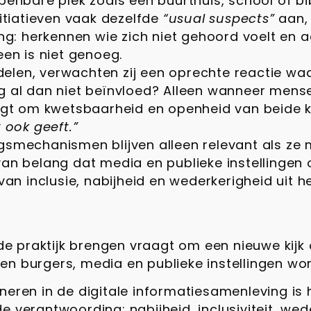
penbare plek zoals een buurthuis, school of bi
itiatieven vaak dezelfde
“usual suspects”
aan, 
ning: herkennen wie zich niet gehoord voelt e
een is niet genoeg.
elen, verwachten zij een oprechte reactie waar
g al dan niet beïnvloed? Alleen wanneer mens
agt om kwetsbaarheid en openheid van beide ka
 ook geeft.”
smechanismen blijven alleen relevant als ze
van belang dat media en publieke instellingen
an inclusie, nabijheid en wederkerigheid uit he
 praktijk brengen vraagt om een nieuwe kijk o
sen burgers, media en publieke instellingen 
neren in de digitale informatiesamenleving is
e verantwoording: nabijheid, inclusiviteit, w