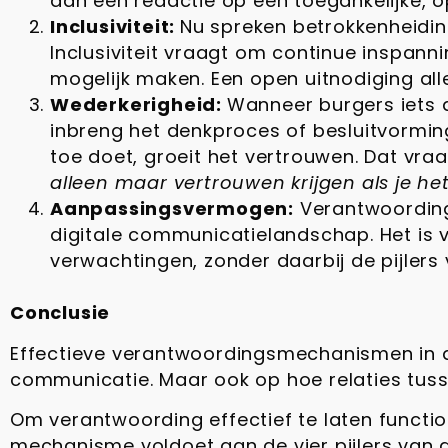
aan een redactie op een toegankelijke, o
Inclusiviteit:
Nu spreken betrokkenheidin
Inclusiviteit vraagt om continue inspan
mogelijk maken. Een open uitnodiging all
Wederkerigheid:
Wanneer burgers iets d
inbreng het denkproces of besluitvormin
toe doet, groeit het vertrouwen. Dat vra
alleen maar vertrouwen krijgen als je het
Aanpassingsvermogen:
Verantwoording
digitale communicatielandschap. Het is 
verwachtingen, zonder daarbij de pijlers v
Conclusie
Effectieve verantwoordingsmechanismen in de
communicatie. Maar ook op hoe relaties tus
Om verantwoording effectief te laten functio
mechanisme voldoet aan de vier pijlers van d