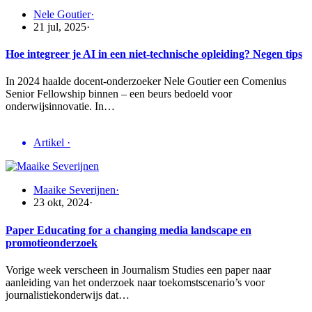
Nele Goutier
·
21 jul, 2025
·
Hoe integreer je AI in een niet-technische opleiding? Negen tips
In 2024 haalde docent-onderzoeker Nele Goutier een Comenius
Senior Fellowship binnen – een beurs bedoeld voor
onderwijsinnovatie. In…
Artikel
·
Maaike Severijnen
·
23 okt, 2024
·
Paper Educating for a changing media landscape en
promotieonderzoek
Vorige week verscheen in Journalism Studies een paper naar
aanleiding van het onderzoek naar toekomstscenario’s voor
journalistiekonderwijs dat…