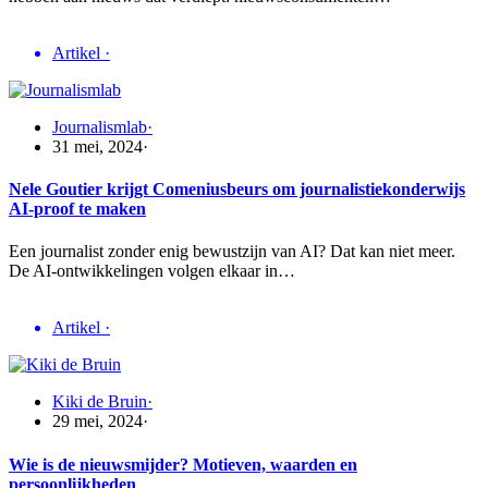
Artikel
·
Journalismlab
·
31 mei, 2024
·
Nele Goutier krijgt Comeniusbeurs om journalistiekonderwijs
AI-proof te maken
Een journalist zonder enig bewustzijn van AI? Dat kan niet meer.
De AI-ontwikkelingen volgen elkaar in…
Artikel
·
Kiki de Bruin
·
29 mei, 2024
·
Wie is de nieuwsmijder? Motieven, waarden en
persoonlijkheden