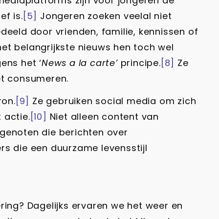
 mediaplatforms zijn voor jongeren de
f is.
[5]
Jongeren zoeken veelal niet
deeld door vrienden, familie, kennissen of
 het belangrijkste nieuws hen toch wel
ens het ‘
News a la carte’
principe.
[8]
Ze
et consumeren.
ron.
[9]
Ze gebruiken social media om zich
 actie.
[10]
Niet alleen content van
sgenoten die berichten over
cers die een duurzame levensstijl
ing? Dagelijks ervaren we het weer en