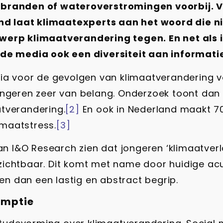
sbranden of wateroverstromingen voorbij. Vi
d laat klimaatexperts aan het woord die ni
erp klimaatverandering tegen. En net als in
n de media ook een diversiteit aan informat
 voor de gevolgen van klimaatverandering vo
jongeren zeer van belang. Onderzoek toont da
tverandering.
[2]
En ook in Nederland maakt 70
imaatstress.
[3]
van I&O Research zien dat jongeren ‘klimaatver
ichtbaar. Dit komt met name door huidige acu
ren dan een lastig en abstract begrip.
umptie