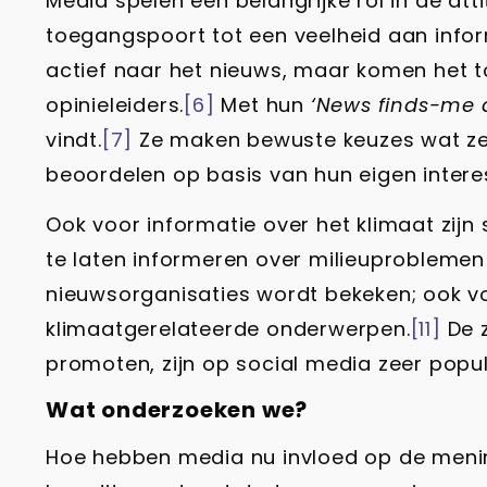
Media spelen een belangrijke rol in de at
toegangspoort tot een veelheid aan inform
actief naar het nieuws, maar komen het to
opinieleiders.
[6]
Met hun
‘News finds-me 
vindt.
[7]
Ze maken bewuste keuzes wat ze wel
beoordelen op basis van hun eigen intere
Ook voor informatie over het klimaat zijn
te laten informeren over milieuproblemen
nieuwsorganisaties wordt bekeken; ook vo
klimaatgerelateerde onderwerpen.
[11]
De 
promoten, zijn op social media zeer popu
Wat onderzoeken we?
Hoe hebben media nu invloed op de menin