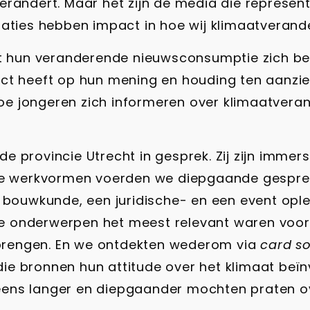
randert. Maar het zijn de media die represent
taties hebben impact in hoe wij klimaatverand
 hun veranderende nieuwsconsumptie zich bewe
ct heeft op hun mening en houding ten aanzien
 jongeren zich informeren over klimaatverand
e provincie Utrecht in gesprek. Zij zijn imme
eve werkvormen voerden we diepgaande gesprek
, bouwkunde, een juridische- en een event opl
e onderwerpen het meest relevant waren voo
e brengen. En we ontdekten wederom via
card s
e bronnen hun attitude over het klimaat beïnvl
eens langer en diepgaander mochten praten o