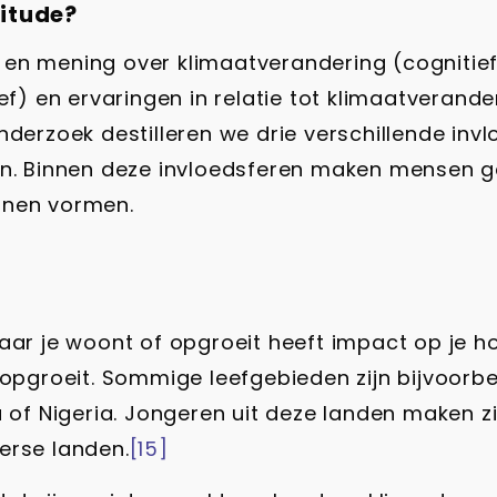
itude?
nis en mening over klimaatverandering (cognitie
ef) en ervaringen in relatie tot klimaatverand
erzoek destilleren we drie verschillende invloe
en. Binnen deze invloedsferen maken mensen g
nnen vormen.
aar je woont of opgroeit heeft impact op je h
e opgroeit. Sommige leefgebieden zijn bijvoor
ia of Nigeria. Jongeren uit deze landen maken
erse landen.
[15]