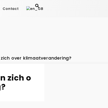
Contact
 zich over klimaatverandering?
n zich o
g?