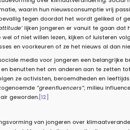
titudevorming over klimaatverandering. Social
atie, waarin hun nieuwsconsumptie vrij passie
evallig tegen doordat het wordt geliked of ge
attitude’
lijken jongeren er vanuit te gaan dat
 of niet willen lezen, kijken of luisteren volg
sses en voorkeuren of ze het nieuws al dan ni
 sociale media voor jongeren een belangrijke b
 en benutten het om anderen aan te zetten tot
lgen ze activisten, beroemdheden en leeftijd
zogenoemde
“greenfluencers”
; milieu influen
lair geworden.
[12]
gsvorming van jongeren over klimaatverander