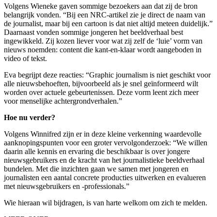
Volgens Wieneke gaven sommige bezoekers aan dat zij de bron
belangrijk vonden. “Bij een NRC-artikel zie je direct de naam van
de journalist, maar bij een cartoon is dat niet altijd meteen duidelijk.”
Daarnaast vonden sommige jongeren het beeldverhaal best
ingewikkeld. Zij kozen liever voor wat zij zelf de ‘luie’ vorm van
nieuws noemden: content die kant-en-klaar wordt aangeboden in
video of tekst.
Eva begrijpt deze reacties: “Graphic journalism is niet geschikt voor
alle nieuwsbehoeften, bijvoorbeeld als je snel geïnformeerd wilt
worden over actuele gebeurtenissen. Deze vorm leent zich meer
voor menselijke achtergrondverhalen.”
Hoe nu verder?
Volgens Winnifred zijn er in deze kleine verkenning waardevolle
aanknopingspunten voor een groter vervolgonderzoek: “We willen
daarin alle kennis en ervaring die beschikbaar is over jongere
nieuwsgebruikers en de kracht van het journalistieke beeldverhaal
bundelen. Met die inzichten gaan we samen met jongeren en
journalisten een aantal concrete producties uitwerken en evalueren
met nieuwsgebruikers en -professionals.”
Wie hieraan wil bijdragen, is van harte welkom om zich te melden.