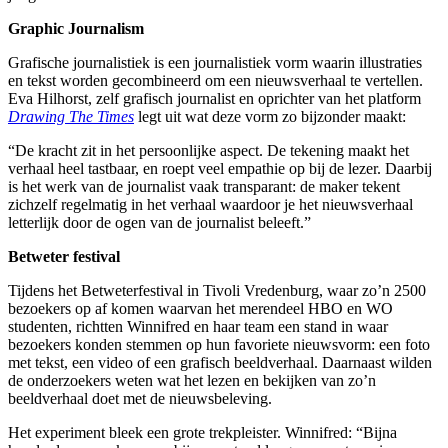
Graphic Journalism
Grafische journalistiek is een journalistiek vorm waarin illustraties
en tekst worden gecombineerd om een nieuwsverhaal te vertellen.
Eva Hilhorst, zelf grafisch journalist en oprichter van het platform
Drawing The Times
legt uit wat deze vorm zo bijzonder maakt:
“De kracht zit in het persoonlijke aspect. De tekening maakt het
verhaal heel tastbaar, en roept veel empathie op bij de lezer. Daarbij
is het werk van de journalist vaak transparant: de maker tekent
zichzelf regelmatig in het verhaal waardoor je het nieuwsverhaal
letterlijk door de ogen van de journalist beleeft.”
Betweter festival
Tijdens het Betweterfestival in Tivoli Vredenburg, waar zo’n 2500
bezoekers op af komen waarvan het merendeel HBO en WO
studenten, richtten Winnifred en haar team een stand in waar
bezoekers konden stemmen op hun favoriete nieuwsvorm: een foto
met tekst, een video of een grafisch beeldverhaal. Daarnaast wilden
de onderzoekers weten wat het lezen en bekijken van zo’n
beeldverhaal doet met de nieuwsbeleving.
Het experiment bleek een grote trekpleister. Winnifred: “Bijna