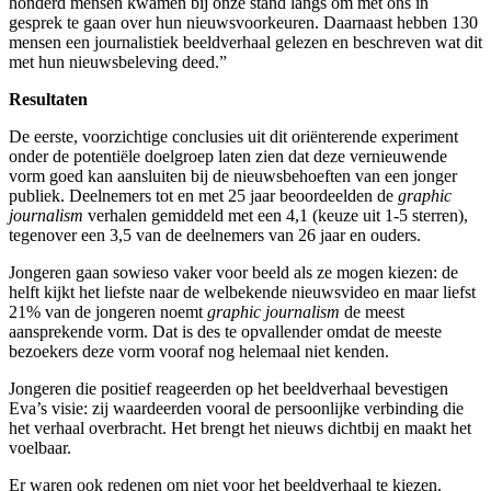
honderd mensen kwamen bij onze stand langs om met ons in
gesprek te gaan over hun nieuwsvoorkeuren. Daarnaast hebben 130
mensen een journalistiek beeldverhaal gelezen en beschreven wat dit
met hun nieuwsbeleving deed.”
Resultaten
De eerste, voorzichtige conclusies uit dit oriënterende experiment
onder de potentiële doelgroep laten zien dat deze vernieuwende
vorm goed kan aansluiten bij de nieuwsbehoeften van een jonger
publiek. Deelnemers tot en met 25 jaar beoordeelden de
graphic
journalism
verhalen gemiddeld met een 4,1 (keuze uit 1-5 sterren),
tegenover een 3,5 van de deelnemers van 26 jaar en ouders.
Jongeren gaan sowieso vaker voor beeld als ze mogen kiezen: de
helft kijkt het liefste naar de welbekende nieuwsvideo en maar liefst
21% van de jongeren noemt
graphic journalism
de meest
aansprekende vorm. Dat is des te opvallender omdat de meeste
bezoekers deze vorm vooraf nog helemaal niet kenden.
Jongeren die positief reageerden op het beeldverhaal bevestigen
Eva’s visie: zij waardeerden vooral de persoonlijke verbinding die
het verhaal overbracht. Het brengt het nieuws dichtbij en maakt het
voelbaar.
Er waren ook redenen om niet voor het beeldverhaal te kiezen.