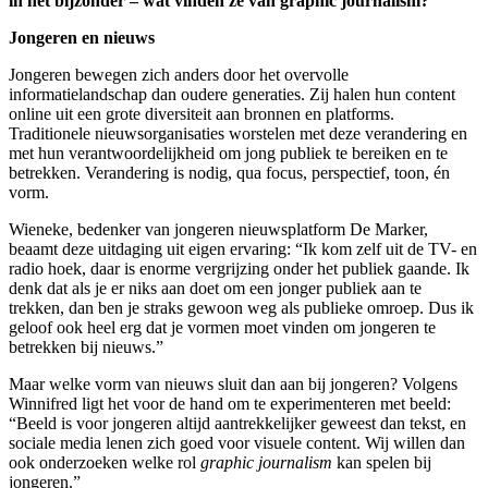
in het bijzonder – wat vinden ze van graphic journalism?
Jongeren en nieuws
Jongeren bewegen zich anders door het overvolle
informatielandschap dan oudere generaties. Zij halen hun content
online uit een grote diversiteit aan bronnen en platforms.
Traditionele nieuwsorganisaties worstelen met deze verandering en
met hun verantwoordelijkheid om jong publiek te bereiken en te
betrekken. Verandering is nodig, qua focus, perspectief, toon, én
vorm.
Wieneke, bedenker van jongeren nieuwsplatform De Marker,
beaamt deze uitdaging uit eigen ervaring: “Ik kom zelf uit de TV- en
radio hoek, daar is enorme vergrijzing onder het publiek gaande. Ik
denk dat als je er niks aan doet om een jonger publiek aan te
trekken, dan ben je straks gewoon weg als publieke omroep. Dus ik
geloof ook heel erg dat je vormen moet vinden om jongeren te
betrekken bij nieuws.”
Maar welke vorm van nieuws sluit dan aan bij jongeren? Volgens
Winnifred ligt het voor de hand om te experimenteren met beeld:
“Beeld is voor jongeren altijd aantrekkelijker geweest dan tekst, en
sociale media lenen zich goed voor visuele content. Wij willen dan
ook onderzoeken welke rol
graphic journalism
kan spelen bij
jongeren.”