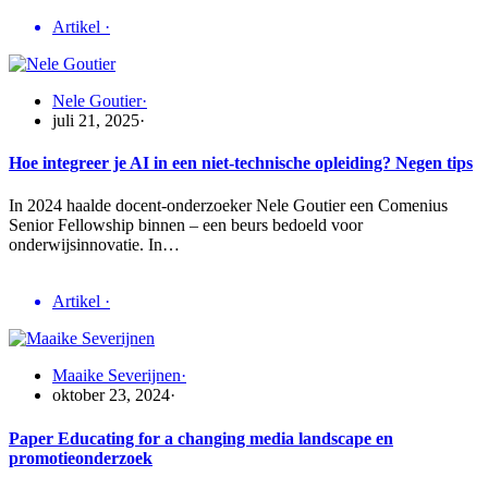
Artikel
·
Nele Goutier
·
juli 21, 2025
·
Hoe integreer je AI in een niet-technische opleiding? Negen tips
In 2024 haalde docent-onderzoeker Nele Goutier een Comenius
Senior Fellowship binnen – een beurs bedoeld voor
onderwijsinnovatie. In…
Artikel
·
Maaike Severijnen
·
oktober 23, 2024
·
Paper Educating for a changing media landscape en
promotieonderzoek