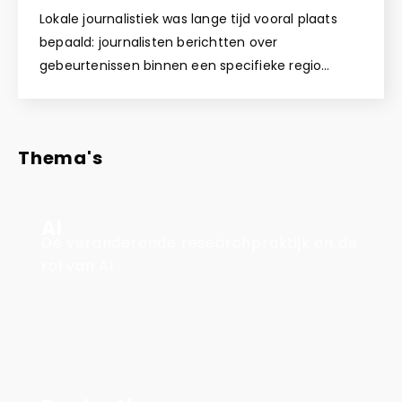
Lokale journalistiek was lange tijd vooral plaats
bepaald: journalisten berichtten over
gebeurtenissen binnen een specifieke regio…
Thema's
AI
De veranderende researchpraktijk en de
rol van AI