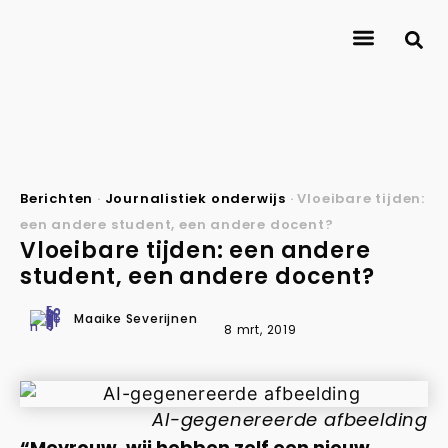
Over Journalismlab
Onderzoekers
Onderzoek
Contact
Berichten
·
Journalistiek onderwijs
·
Vloeibare tijden:
een andere student, een andere docent?
Vloeibare tijden: een andere
student, een andere docent?
Maaike Severijnen
8 mrt, 2019
AI-gegenereerde afbeelding
“Mevrouw, wij hebben zelf een nieuw