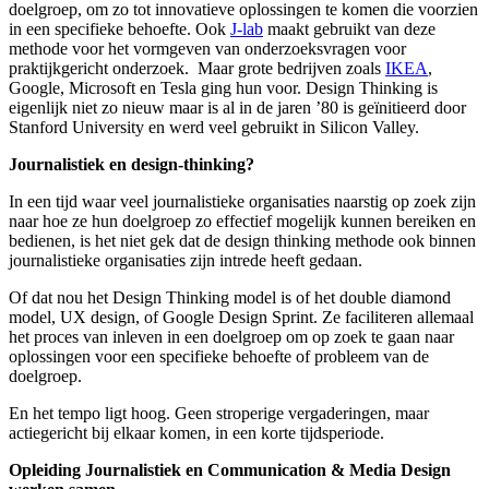
doelgroep, om zo tot innovatieve oplossingen te komen die voorzien
in een specifieke behoefte. Ook
J-lab
maakt gebruikt van deze
methode voor het vormgeven van onderzoeksvragen voor
praktijkgericht onderzoek. Maar grote bedrijven zoals
IKEA
,
Google, Microsoft en Tesla ging hun voor. Design Thinking is
eigenlijk niet zo nieuw maar is al in de jaren ’80 is geïnitieerd door
Stanford University en werd veel gebruikt in Silicon Valley.
Journalistiek en design-thinking?
In een tijd waar veel journalistieke organisaties naarstig op zoek zijn
naar hoe ze hun doelgroep zo effectief mogelijk kunnen bereiken en
bedienen, is het niet gek dat de design thinking methode ook binnen
journalistieke organisaties zijn intrede heeft gedaan.
Of dat nou het Design Thinking model is of het double diamond
model, UX design, of Google Design Sprint. Ze faciliteren allemaal
het proces van inleven in een doelgroep om op zoek te gaan naar
oplossingen voor een specifieke behoefte of probleem van de
doelgroep.
En het tempo ligt hoog. Geen stroperige vergaderingen, maar
actiegericht bij elkaar komen, in een korte tijdsperiode.
Opleiding Journalistiek en Communication & Media Design