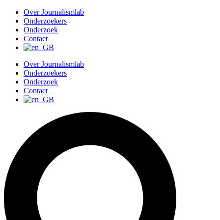
G
Over Journalismlab
a
Onderzoekers
n
Onderzoek
a
Contact
a
r
Over Journalismlab
d
Onderzoekers
e
Onderzoek
i
Contact
n
h
o
u
d