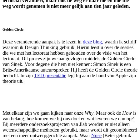
lectoraat verandert, maar ook de weg er naar toe en hoe die
weg wordt genomen is niet meer gelijk aan tien jaar geleden.
Golden Circle
Deze veranderende aanpak is te lezen in
deze blog,
waarin ik schrijf
waarom ik Design Thinking gebruik. Hierin leest u over de sessies
die we met het lectoraat hebben gehouden over de visie van het
lectoraat. Dit proces zijn we aangevlogen middels de Golden Circle
van Sinek. Voor degene die hem niet kennen: Simon Sinek is een
Brits-Amerikaanse auteur/spreker. Hij heeft de Golden Circle theorie
bedacht. In zijn
TED presentatie
legt hij aan de hand van Apple zijn
theorie uit.
Met elkaar zijn we gaan kijken naar onze
Why
. Maar ook de
How
is
van belang, hoe komen we bij ons doel en wat leveren we dan op?
Bij meerdere onderzoeksprojecten van Jlab worden er niet alleen
wetenschappelijke methoden gebruikt, maar wordt dit gecombineerd
met een meer ontwerpgerichte aanpak. Waar
Nuse
(Beter gebruik