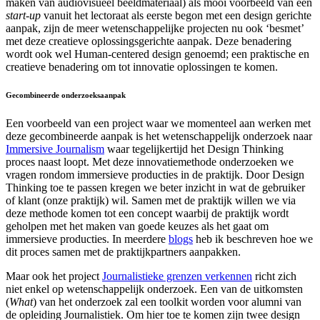
maken van audiovisueel beeldmateriaal) als mooi voorbeeld van een
start-up
vanuit het lectoraat als eerste begon met een design gerichte
aanpak, zijn de meer wetenschappelijke projecten nu ook ‘besmet’
met deze creatieve oplossingsgerichte aanpak. Deze benadering
wordt ook wel Human-centered design genoemd; een praktische en
creatieve benadering om tot innovatie oplossingen te komen.
Gecombineerde onderzoeksaanpak
Een voorbeeld van een project waar we momenteel aan werken met
deze gecombineerde aanpak is het wetenschappelijk onderzoek naar
Immersive Journalism
waar tegelijkertijd het Design Thinking
proces naast loopt. Met deze innovatiemethode onderzoeken we
vragen rondom immersieve producties in de praktijk. Door Design
Thinking toe te passen kregen we beter inzicht in wat de gebruiker
of klant (onze praktijk) wil. Samen met de praktijk willen we via
deze methode komen tot een concept waarbij de praktijk wordt
geholpen met het maken van goede keuzes als het gaat om
immersieve producties. In meerdere
blogs
heb ik beschreven hoe we
dit proces samen met de praktijkpartners aanpakken.
Maar ook het project
Journalistieke grenzen verkennen
richt zich
niet enkel op wetenschappelijk onderzoek. Een van de uitkomsten
(
What
) van het onderzoek zal een toolkit worden voor alumni van
de opleiding Journalistiek. Om hier toe te komen zijn twee design