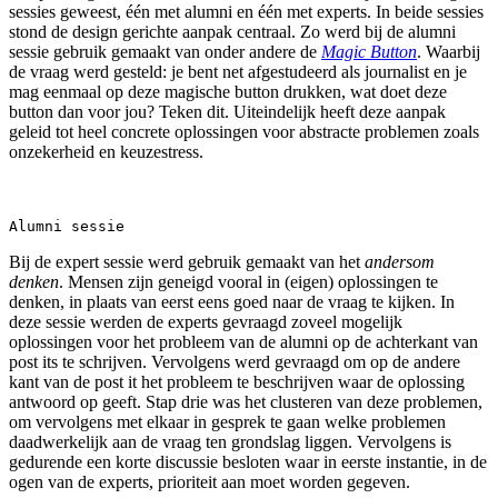
sessies geweest, één met alumni en één met experts. In beide sessies
stond de design gerichte aanpak centraal. Zo werd bij de alumni
sessie gebruik gemaakt van onder andere de
Magic Button
. Waarbij
de vraag werd gesteld: je bent net afgestudeerd als journalist en je
mag eenmaal op deze magische button drukken, wat doet deze
button dan voor jou? Teken dit. Uiteindelijk heeft deze aanpak
geleid tot heel concrete oplossingen voor abstracte problemen zoals
onzekerheid en keuzestress.
Alumni sessie
Bij de expert sessie werd gebruik gemaakt van het
andersom
denken
. Mensen zijn geneigd vooral in (eigen) oplossingen te
denken, in plaats van eerst eens goed naar de vraag te kijken. In
deze sessie werden de experts gevraagd zoveel mogelijk
oplossingen voor het probleem van de alumni op de achterkant van
post its te schrijven. Vervolgens werd gevraagd om op de andere
kant van de post it het probleem te beschrijven waar de oplossing
antwoord op geeft. Stap drie was het clusteren van deze problemen,
om vervolgens met elkaar in gesprek te gaan welke problemen
daadwerkelijk aan de vraag ten grondslag liggen. Vervolgens is
gedurende een korte discussie besloten waar in eerste instantie, in de
ogen van de experts, prioriteit aan moet worden gegeven.