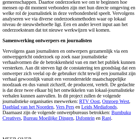
gemeenschappen. Daartoe onderzoeken we om te beginnen hoe
mensen op dit moment verbonden zijn met hun directe omgeving en
welke rol de journalistiek in deze verbondenheid speelt. Vervolgens
analyseren we via diverse onderzoeksmethoden waar op lokaal
niveau de nieuwsbehoefte ligt. Een en ander levert input aan het
onderzoeksteam dat tot nieuwe werkwijzen wil komen.
Samenwerking ontwerpers en journalisten
Vervolgens gaan journalisten en ontwerpers gezamenlijk via een
ontwerpgericht onderzoek op zoek naar journalistieke
verhaalvormen die de betrokkenheid van en met het publiek kunnen
versterken. Aan dit streven ligt de constatering ten grondslag dat een
ontwerper zich veelal op de gebruiker richt terwijl een journalist zijn
verhaal gewoonlijk vanuit een veronderstelde maatschappelijke
noodzaak en dus vanuit zichzelf, de producent, vertelt. De gedachte
is dat deze twee elkaar bij het ontwikkelen van lokaal-journalistieke
verhalen kunnen aanvullen. In dit project zullen de volgende
journalistieke organisaties meewerken:
RTV Oost
,
Omroep West
,
Dagblad van het Noorden
,
Vers Pers
en
Leids Mediafonds
.
Daarnaast zijn de volgende ontwerpbureaus betrokken:
Bumbuku
Creatives
,
Bureau Moeilijke Dingen
,
IJsfontein
en
Ranj
.