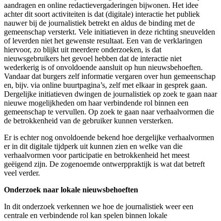
aandragen en online redactievergaderingen bijwonen. Het idee
achter dit soort activiteiten is dat (digitale) interactie het publiek
nauwer bij de journalistiek betrekt en aldus de binding met de
gemeenschap versterkt. Vele initiatieven in deze richting sneuvelden
of leverden niet het gewenste resultaat. Een van de verklaringen
hiervoor, zo blijkt uit meerdere onderzoeken, is dat
nieuwsgebruikers het gevoel hebben dat de interactie niet
wederkerig is of onvoldoende aansluit op hun nieuwsbehoeften.
Vandaar dat burgers zelf informatie vergaren over hun gemeenschap
en, bijv. via online buurtpagina’s, zelf met elkaar in gesprek gaan.
Dergelijke initiatieven dwingen de journalistiek op zoek te gaan naar
nieuwe mogelijkheden om haar verbindende rol binnen een
gemeenschap te vervullen. Op zoek te gaan naar verhaalvormen die
de betrokkenheid van de gebruiker kunnen versterken.
Er is echter nog onvoldoende bekend hoe dergelijke verhaalvormen
er in dit digitale tijdperk uit kunnen zien en welke van die
verhaalvormen voor participatie en betrokkenheid het meest
geëigend zijn. De zogenoemde ontwerppraktijk is wat dat betreft
veel verder.
Onderzoek naar lokale nieuwsbehoeften
In dit onderzoek verkennen we hoe de journalistiek weer een
centrale en verbindende rol kan spelen binnen lokale