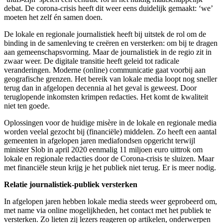
debat. De corona-crisis heeft dit weer eens duidelijk gemaakt: ‘we’
moeten het zelf én samen doen.
De lokale en regionale journalistiek heeft bij uitstek de rol om de
binding in de samenleving te creëren en versterken: om bij te dragen
aan gemeenschapsvorming. Maar de journalistiek in de regio zit in
zwaar weer. De digitale transitie heeft geleid tot radicale
veranderingen. Moderne (online) communicatie gaat voorbij aan
geografische grenzen. Het bereik van lokale media loopt nog sneller
terug dan in afgelopen decennia al het geval is geweest. Door
teruglopende inkomsten krimpen redacties. Het komt de kwaliteit
niet ten goede.
Oplossingen voor de huidige misère in de lokale en regionale media
worden veelal gezocht bij (financiële) middelen. Zo heeft een aantal
gemeenten in afgelopen jaren mediafondsen opgericht terwijl
minister Slob in april 2020 eenmalig 11 miljoen euro uittrok om
lokale en regionale redacties door de Corona-crisis te sluizen. Maar
met financiële steun krijg je het publiek niet terug. Er is meer nodig.
Relatie journalistiek-publiek versterken
In afgelopen jaren hebben lokale media steeds weer geprobeerd om,
met name via online mogelijkheden, het contact met het publiek te
versterken. Zo lieten zij lezers reageren op artikelen, onderwerpen