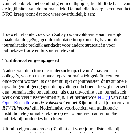
van het publiek niet eenduidig en rechtlijnig is, het blijft de basis van
de legitimiteit van de journalistiek. De mail die ik eergisteren van het
NRC kreeg toont dat ook weer overduidelijk aan:
Hoewel het onderzoek van Zahay cs. onvoldoende aannemelijk
maakt dat de geëngageerde oriëntatie in opkomst is, is voor de
journalistieke praktijk aandacht voor andere strategieën voor
publieksvertrouwen bijzonder relevant.
Traditioneel én geëngageerd
Nadeel van de retorische onderzoeksopzet van Zahay en haar
collega’s, waarin maar twee types journalistiek gedefinieerd en
onderzocht worden, is dat het nu lijkt of journalisten óf traditionele
opvattingen óf geëngageerde opvattingen hebben. Terwijl er zowel
qua journalistieke opvattingen, als qua uitvoering van journalistiek
werk ook veel tussenvormen zijn. Het hernieuwde
NU-jij
van
nu.nl
,
Open Redactie
van
de Volkskrant
en het Rijnmond laat je horen van
RTV Rijnmond
zijn Nederlandse voorbeelden van traditionele,
institutionele journalistiek die op een of andere manier hun/het
publiek bij producties betrekken.
Uit mijn eigen onderzoek (3) blijkt dat voor journalisten die bij