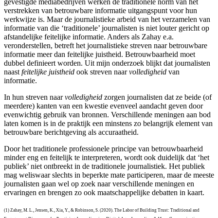
gevestigde mediabedrijven werken de traditionele norm van het
verstrekken van betrouwbare informatie uitgangspunt voor hun
werkwijze is. Maar de journalistieke arbeid van het verzamelen van
informatie van die ‘traditionele’ journalisten is niet louter gericht op
afstandelijke feitelijke informatie. Anders als Zahay e.a.
veronderstellen, betreft het journalistieke streven naar betrouwbare
informatie meer dan feitelijke juistheid. Betrouwbaarheid moet
dubbel definieert worden. Uit mijn onderzoek blijkt dat journalisten
naast
feitelijke juistheid
ook streven naar
volledigheid
van
informatie.
In hun streven naar
volledigheid
zorgen journalisten dat ze beide (of
meerdere) kanten van een kwestie evenveel aandacht geven door
evenwichtig gebruik van bronnen. Verschillende meningen aan bod
laten komen is in de praktijk een minstens zo belangrijk element van
betrouwbare berichtgeving als accuraatheid.
Door het traditionele professionele principe van betrouwbaarheid
minder eng en feitelijk te interpreteren, wordt ook duidelijk dat ‘het
publiek’ niet ontbreekt in de traditionele journalistiek. Het publiek
mag weliswaar slechts in beperkte mate participeren, maar de meeste
journalisten gaan wel op zoek naar verschillende meningen en
ervaringen en brengen zo ook maatschappelijke debatten in kaart.
(1) Zahay, M. L., Jensen, K., Xia, Y., & Robinson, S. (2020). The Labor of Building Trust: Traditional and