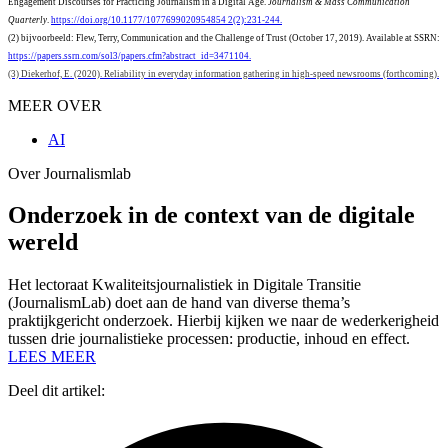
Engagement Discourses for Practicing Journalism in a Digital Age.
Journalism & Mass Communication
Quarterly
.
https://doi.org/10.1177/1077699020954854 2(2):231-244.
(2) bijvoorbeeld: Flew, Terry, Communication and the Challenge of Trust (October 17, 2019). Available at SSRN:
https://papers.ssrn.com/sol3/papers.cfm?abstract_id=3471104.
(3) Diekerhof, E. (2020). Reliability in everyday information gathering in high-speed newsrooms (forthcoming).
MEER OVER
AI
Over Journalismlab
Onderzoek in de context van de digitale
wereld
Het lectoraat Kwaliteitsjournalistiek in Digitale Transitie
(JournalismLab) doet aan de hand van diverse thema’s
praktijkgericht onderzoek. Hierbij kijken we naar de wederkerigheid
tussen drie journalistieke processen: productie, inhoud en effect.
LEES MEER
Deel dit artikel: