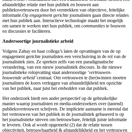
afstandelijke relatie met hun publiek en bouwen aan
publieksvertrouwen door het verstrekken van objectieve, feitelijke
informatie.Op
engagement gerichte
journalisten gaan directe relaties
met hun publiek aan. Interactieve technologie maakt het mogelijk
om samen te werken met hun publiek, om
communities
te bouwen
en discussies te faciliteren.
Andersoortige journalistieke arbeid
Volgens Zahay en haar collega’s laten de opvattingen van de op
engagement gerichte journalisten een verschuiving in de rol van de
journalistiek zien. Ze spreken zelfs van een paradigmatische
verandering, van een nieuw journalistiek discours. In die nieuwe
journalistieke rolopvatting staat andersoortige ‘
vertrouwen-
bouwende arbeid’
centraal. Om vertrouwen te (her)winnen moeten
journalisten de koers verleggen van afstandelijkheid ten opzichte
van het publiek, naar juist het
embedden
van dat publiek.
Het onderzoek biedt een ander perspectief op de gebruikelijke
manier waarop journalisten en media-onderzoekers over (tanend)
publieksvertrouwen schrijven. De impliciete aanname is meestal dat
het vertrouwen van het publiek in de journalistiek gebaseerd is op
het journalistieke streven om betrouwbare, feitelijk juiste informatie
te leveren. Ook al wordt opgemerkt (2) dat de relatie tussen
objectiviteit, betrouwbaarheid & afstandelijkheid en het vertrouwen