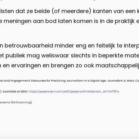
listen dat ze beide (of meerdere) kanten van een
e meningen aan bod laten komen is in de praktijk 
n betrouwbaarheid minder eng en feitelijk te interpr
. Het publiek mag weliswaar slechts in beperkte ma
 en ervaringen en brengen zo ook maatschappelijk
aditional and Engagement Discourses for Practicing Journalism in a Digital Age.
Journalism & Mass Co
. Available at SSRN:
https://papers.ssrn.com/sol3/papers.cfm?abstract_id=3471104.
ewsrooms (forthcoming).