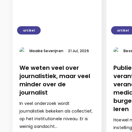
artikel
artikel
Maaike Severijnen
·
21 Jul, 2026
Bess
We weten veel over
Publi
journalistiek, maar veel
veran
minder over de
veran
journalist
media
burge
In veel onderzoek wordt
leren
journalistiek bekeken als collectief,
op het institutionele niveau. Er is
Hoewel m
weinig aandacht…
instelli