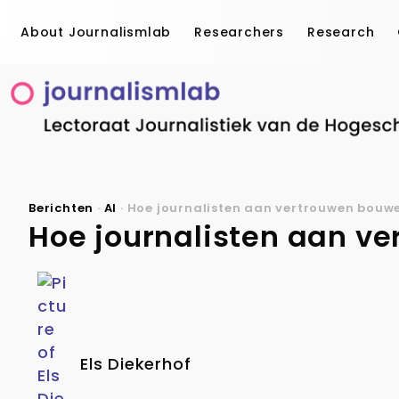
About Journalismlab
Researchers
Research
Berichten
·
AI
·
Hoe journalisten aan vertrouwen bouw
Hoe journalisten aan v
Els Diekerhof