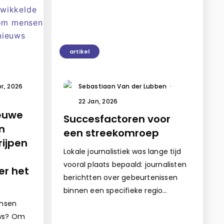
artikel
pr, 2026
Sebastiaan Van der Lubben
·
22 Jan, 2026
ieuwe
Succesfactoren voor
n
een streekomroep
rijpen
Lokale journalistiek was lange tijd
vooral plaats bepaald: journalisten
er het
berichtten over gebeurtenissen
binnen een specifieke regio…
nsen
uws? Om