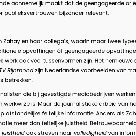
de aannemelijk maakt dat de geëngageerde oriëntat
r publieksvertrouwen bijzonder relevant.
 Zahay en haar collega’s, waarin maar twee types 
traditionele opvattingen óf geëngageerde opvattinge
iek werk ook veel tussenvormen zijn. Het hernieuwd
TV Rijnmond
zijn Nederlandse voorbeelden van tradi
s betrekken.
ournalisten die bij gevestigde mediabedrijven werke
werkwijze is. Maar de journalistieke arbeid van h
 op afstandelijke feitelijke informatie. Anders als Za
atie meer dan feitelijke juistheid. Betrouwbaarhei
e juistheid
ook streven naar
volledigheid
van inform