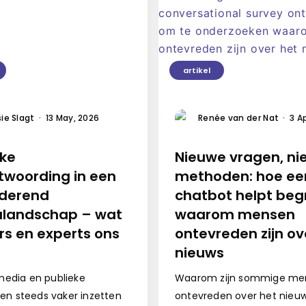
artikel
ie Slagt
·
13 May, 2026
Renée van der Nat
·
3 A
eke
Nieuwe vragen, n
twoording in een
methoden: hoe ee
derend
chatbot helpt beg
landschap – wat
waarom mensen
rs en experts ons
ontevreden zijn ov
nieuws
edia en publieke
Waarom zijn sommige me
ngen steeds vaker inzetten
ontevreden over het nie