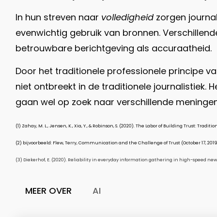
In hun streven naar
volledigheid
zorgen journa
evenwichtig gebruik van bronnen. Verschillend
betrouwbare berichtgeving als accuraatheid.
Door het traditionele professionele principe va
niet ontbreekt in de traditionele journalistiek
gaan wel op zoek naar verschillende meningen
(1) Zahay, M. L., Jensen, K., Xia, Y., & Robinson, S. (2020). The Labor of Building Trust: Tr
(2) bijvoorbeeld: Flew, Terry, Communication and the Challenge of Trust (October 17, 2019)
(3) Diekerhof, E. (2020). Reliability in everyday information gathering in high-speed n
MEER OVER
AI