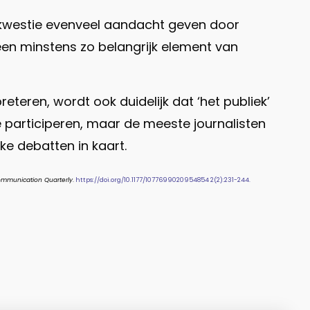
 kwestie evenveel aandacht geven door
een minstens zo belangrijk element van
eteren, wordt ook duidelijk dat ‘het publiek’
te participeren, maar de meeste journalisten
e debatten in kaart.
mmunication Quarterly
.
https://doi.org/10.1177/1077699020954854 2(2):231-244.