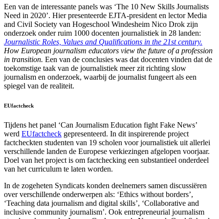
Een van de interessante panels was ‘The 10 New Skills Journalists
Need in 2020’. Hier presenteerde EJTA-president en lector Media
and Civil Society van Hogeschool Windesheim Nico Drok zijn
onderzoek onder ruim 1000 docenten journalistiek in 28 landen:
Journalistic Roles, Values and Qualifications in the 21st century.
How European journalism educators view the future of a profession
in transition.
Een van de conclusies was dat docenten vinden dat de
toekomstige taak van de journalistiek meer zit richting slow
journalism en onderzoek, waarbij de journalist fungeert als een
spiegel van de realiteit.
EUfactcheck
Tijdens het panel ‘Can Journalism Education fight Fake News’
werd
EUfactcheck
gepresenteerd. In dit inspirerende project
factcheckten studenten van 19 scholen voor journalistiek uit allerlei
verschillende landen de Europese verkiezingen afgelopen voorjaar.
Doel van het project is om factchecking een substantieel onderdeel
van het curriculum te laten worden.
In de zogeheten Syndicats konden deelnemers samen discussiëren
over verschillende onderwerpen als: ‘Ethics without borders’,
‘Teaching data journalism and digital skills’, ‘Collaborative and
inclusive community journalism’. Ook entrepreneurial journalism