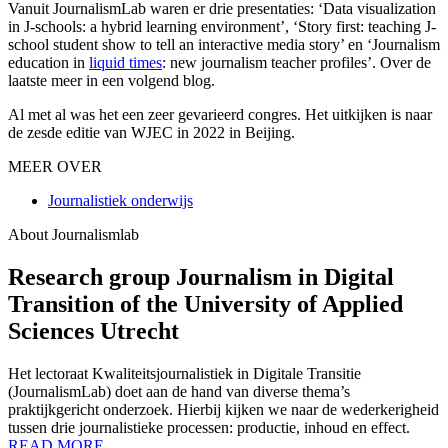
Vanuit JournalismLab waren er drie presentaties: ‘Data visualization
in J-schools: a hybrid learning environment’, ‘Story first: teaching J-
school student show to tell an interactive media story’ en ‘Journalism
education in
liquid times
: new journalism teacher profiles’. Over de
laatste meer in een volgend blog.
Al met al was het een zeer gevarieerd congres. Het uitkijken is naar
de zesde editie van WJEC in 2022 in Beijing.
MEER OVER
Journalistiek onderwijs
About Journalismlab
Research group Journalism in Digital
Transition of the University of Applied
Sciences Utrecht
Het lectoraat Kwaliteitsjournalistiek in Digitale Transitie
(JournalismLab) doet aan de hand van diverse thema’s
praktijkgericht onderzoek. Hierbij kijken we naar de wederkerigheid
tussen drie journalistieke processen: productie, inhoud en effect.
READ MORE