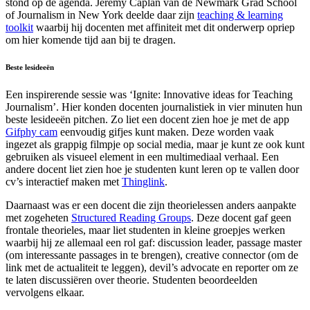
stond op de agenda. Jeremy Caplan van de Newmark Grad School
of Journalism in New York deelde daar zijn
teaching & learning
toolkit
waarbij hij docenten met affiniteit met dit onderwerp opriep
om hier komende tijd aan bij te dragen.
Beste lesideeën
Een inspirerende sessie was ‘Ignite: Innovative ideas for Teaching
Journalism’. Hier konden docenten journalistiek in vier minuten hun
beste lesideeën pitchen. Zo liet een docent zien hoe je met de app
Gifphy cam
eenvoudig gifjes kunt maken. Deze worden vaak
ingezet als grappig filmpje op social media, maar je kunt ze ook kunt
gebruiken als visueel element in een multimediaal verhaal. Een
andere docent liet zien hoe je studenten kunt leren op te vallen door
cv’s interactief maken met
Thinglink
.
Daarnaast was er een docent die zijn theorielessen anders aanpakte
met zogeheten
Structured Reading Groups
. Deze docent gaf geen
frontale theorieles, maar liet studenten in kleine groepjes werken
waarbij hij ze allemaal een rol gaf: discussion leader, passage master
(om interessante passages in te brengen), creative connector (om de
link met de actualiteit te leggen), devil’s advocate en reporter om ze
te laten discussiëren over theorie. Studenten beoordeelden
vervolgens elkaar.