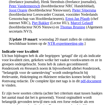
(freelance journalist), Henk Steenhuis (freelance journalist),
Peter Vandermeersch
(hoofdredacteur NRC Handelsblad),
Joost Oranje
(hoofdredacteur Nieuwsuur),
Pieter Sijpersma
(hoofdredacteur Leeuwarder Courant, voorzitter Nederlands
Genootschap van Hoofdredacteuren),
Ernst-Jan Pfauth
(chef
internet NRC),
Piet Bakker
(Lector HU),
Marcel Gelauff
(hoofdredacteur NOS Nieuws) en
Thomas Bruning
(Algemeen
secretaris NVJ).
[
Update 19 maart
: woensdag 20 maart zullen de columns
beschikbaar komen op de
NTR-expertmeeting-site
.]
Indicatie voor kwaliteit
Uit hun bijdragen heb ik alle begrippen ‘getagd’ die zij als indicatie
voor kwaliteit zien, gekeken welke het vaakst voorkwamen en ze in
groepen ondergebracht. Soms heb ik zaken gecombineerd:
#onderzoek en #research noem ik bijvoorbeeld allebei #onderzoek,
“belangrijk voor de samenleving” wordt ondergebracht bij
#relevantie, #inkrimping en #kleinere redacties komen beide bij
#omvang redactie. De complete lijst met tags is in dit
pdf-document
te vinden.
Er zijn twee soorten criteria (achter het criterium staat tussen haakjes
het aantal maal dat het is genoemd). Vooral orginaliteit wordt
belangrijk gevonden terwijl men ook een forse redactie als een