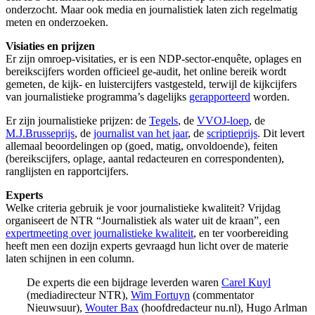
onderzocht. Maar ook media en journalistiek laten zich regelmatig
meten en onderzoeken.
Visiaties en prijzen
Er zijn omroep-visitaties, er is een NDP-sector-enquête, oplages en
bereikscijfers worden officieel ge-audit, het online bereik wordt
gemeten, de kijk- en luistercijfers vastgesteld, terwijl de kijkcijfers
van journalistieke programma’s dagelijks
gerapporteerd
worden.
Er zijn journalistieke prijzen: de
Tegels
, de
VVOJ-loep
, de
M.J.Brusseprijs
, de
journalist van het jaar
, de
scriptieprijs
. Dit levert
allemaal beoordelingen op (goed, matig, onvoldoende), feiten
(bereikscijfers, oplage, aantal redacteuren en correspondenten),
ranglijsten en rapportcijfers.
Experts
Welke criteria gebruik je voor journalistieke kwaliteit? Vrijdag
organiseert de NTR “Journalistiek als water uit de kraan”, een
expertmeeting over journalistieke kwaliteit
, en ter voorbereiding
heeft men een dozijn experts gevraagd hun licht over de materie
laten schijnen in een column.
De experts die een bijdrage leverden waren
Carel Kuyl
(mediadirecteur NTR),
Wim Fortuyn
(commentator
Nieuwsuur),
Wouter Bax
(hoofdredacteur nu.nl), Hugo Arlman