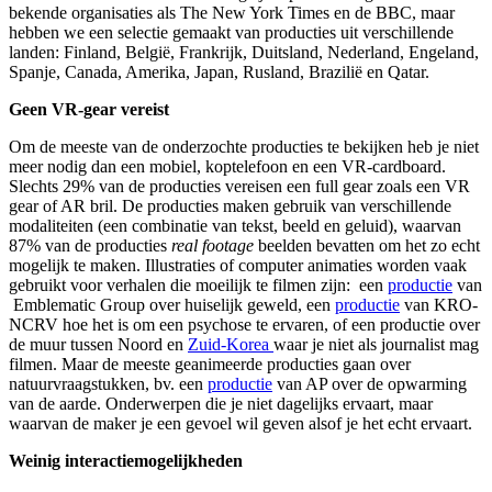
bekende organisaties als The New York Times en de BBC, maar
hebben we een selectie gemaakt van producties uit verschillende
landen: Finland, België, Frankrijk, Duitsland, Nederland, Engeland,
Spanje, Canada, Amerika, Japan, Rusland, Brazilië en Qatar.
Geen VR-gear vereist
Om de meeste van de onderzochte producties te bekijken heb je niet
meer nodig dan een mobiel, koptelefoon en een VR-cardboard.
Slechts 29% van de producties vereisen een full gear zoals een VR
gear of AR bril. De producties maken gebruik van verschillende
modaliteiten (een combinatie van tekst, beeld en geluid), waarvan
87% van de producties
real footage
beelden bevatten om het zo echt
mogelijk te maken. Illustraties of computer animaties worden vaak
gebruikt voor verhalen die moeilijk te filmen zijn: een
productie
van
Emblematic Group over huiselijk geweld, een
productie
van KRO-
NCRV hoe het is om een psychose te ervaren, of een productie over
de muur tussen Noord en
Zuid-Korea
waar je niet als journalist mag
filmen. Maar de meeste geanimeerde producties gaan over
natuurvraagstukken, bv. een
productie
van AP over de opwarming
van de aarde. Onderwerpen die je niet dagelijks ervaart, maar
waarvan de maker je een gevoel wil geven alsof je het echt ervaart.
Weinig interactiemogelijkheden