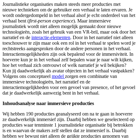
Journalistieke organisaties maken steeds meer producties met
nieuwe technieken om de gebruiker een verhaal te laten ervaren. Je
wordt ondergedompeld in het verhaal alsof je echt onderdeel van het
verhaal bent (
first-person experience
). Maar immersieve
journalistiek wordt niet alleen mogelijk gemaakt door nieuwe
technologieën, zoals het gebruik van een VR-bril, maar ook door het
narratief en de
interactie-elementen
. Door in het narratief niet alleen
toeschouwer te zijn maar ook een rol in het verhaal te spelen word je
rechtstreeks aangesproken door de andere personen in het verhaal.
Interactiemogelijkheden zijn ook bepalend voor de immersiviteit. In
hoeverre kun je in het verhaal zelf bepalen waar je naar wilt kijken,
hoe het verhaal zich ontvouwt of welk narratief je wil bekijken?
Kun jij daadwerkelijk als avatar objecten in het verhaal vastpakken?
Volgens ons conceptueel
model
zorgen een combinatie van
immersieve technologieën, het narratief en de
interactiemogelijkheden voor een gevoel van presence, of het gevoel
dat je daadwerkelijk aanwezig bent in het verhaal.
Inhoudsanalyse naar immersieve producties
Wij hebben 190 producties geanalyseerd om na te gaan in hoeverre
ze daadwerkelijk immersief zijn. Daarbij hebben we geselecteerd op
producties waar tenminste 1 journalistieke organisatie bij betrokken
is en waarvan de makers zelf stellen dat ze immersief is. Daarbij
hebben we bewust niet alleen de geijkte producties genomen van