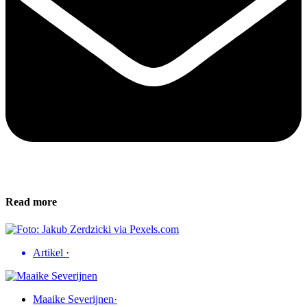
Read more
Artikel
·
Maaike Severijnen
·