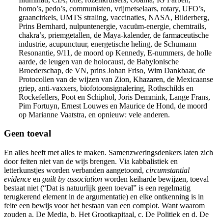
homo’s, pedo’s, communisten, vrijmetselaars, rotary, UFO’s,
graancirkels, UMTS straling, vaccinaties, NASA, Bilderberg,
Prins Bernhard, nulpuntenergie, vacuüm-energie, chemtrails,
chakra’s, priemgetallen, de Maya-kalender, de farmaceutische
industrie, acupunctuur, energetische heling, de Schumann
Resonantie, 9/11, de moord op Kennedy, E-nummers, de holle
aarde, de leugen van de holocaust, de Babylonische
Broederschap, de VN, prins Johan Friso, Wim Dankbaar, de
Protocollen van de wijzen van Zion, Khazaren, de Mexicaanse
griep, anti-vaxxers, biofotoonsignalering, Rothschilds en
Rockefellers, Poot en Schiphol, Joris Demmink, Lange Frans,
Pim Fortuyn, Ernest Louwes en Maurice de Hond, de moord
op Marianne Vaatstra, en opnieuw: vele anderen.
Geen toeval
En alles heeft met alles te maken. Samenzweringsdenkers laten zich
door feiten niet van de wijs brengen. Via kabbalistiek en
letterkunstjes worden verbanden aangetoond,
circumstantial
evidence
en
guilt by association
worden keiharde bewijzen, toeval
bestaat niet (“Dat is natuurlijk geen toeval” is een regelmatig
terugkerend element in de argumentatie) en elke ontkenning is in
feite een bewijs voor het bestaan van een complot. Want waarom
zouden a. De Media, b. Het Grootkapitaal, c. De Politiek en d. De