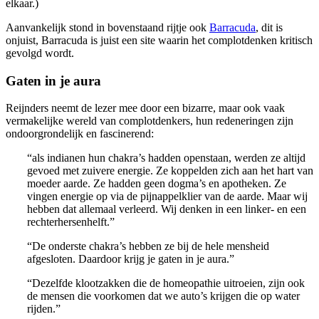
elkaar.)
Aanvankelijk stond in bovenstaand rijtje ook
Barracuda
, dit is
onjuist, Barracuda is juist een site waarin het complotdenken kritisch
gevolgd wordt.
Gaten in je aura
Reijnders neemt de lezer mee door een bizarre, maar ook vaak
vermakelijke wereld van complotdenkers, hun redeneringen zijn
ondoorgrondelijk en fascinerend:
“als indianen hun chakra’s hadden openstaan, werden ze altijd
gevoed met zuivere energie. Ze koppelden zich aan het hart van
moeder aarde. Ze hadden geen dogma’s en apotheken. Ze
vingen energie op via de pijnappelklier van de aarde. Maar wij
hebben dat allemaal verleerd. Wij denken in een linker- en een
rechterhersenhelft.”
“De onderste chakra’s hebben ze bij de hele mensheid
afgesloten. Daardoor krijg je gaten in je aura.”
“Dezelfde klootzakken die de homeopathie uitroeien, zijn ook
de mensen die voorkomen dat we auto’s krijgen die op water
rijden.”