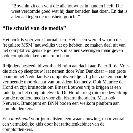
“Bovenin zit een vent die alle touwtjes in handen heeft. Die
weet verdomde goed wat hij daar beneden laat doen. En dat is
allemaal tegen de mensheid gericht.”
“De schuld van de media”
Het boek is voer voor journalisten. Het is een wereld waarin de
‘reguliere MSM’ nauwelijks vat op hebben, ze maken deel uit van
het complot volgens de gelovers in samenzweringen maar geven
ook complotdenker soms ruim baan.
Reijnders besteedt bijvoorbeeld ruim aandacht aan Peter R. de Vries
die zich op sleeptouw laat nemen door Wim Dankbaar – een grote
naam in het Nederlandse complotwereldje -, bij het zoeken naar de
vermeende moordenaar van president Kennedy. Ook Maurice de
Hond en zijn kruistocht om Ernest Louwes vrij te krijgen is een
radertje in het complotnetwerk. De Hond kreeg ruim medewerking
van de reguliere media voor zijn bizarre theorieën. Maar ook
Netwerk, Brandpunt en BNN boden een welkom platform aan
complotdenkers.
Een
must-read
voor journalisten, een waarschuwing, maar vooral
een vermakelijke gids door het rariteitenkabinet van de
complotdenkers.