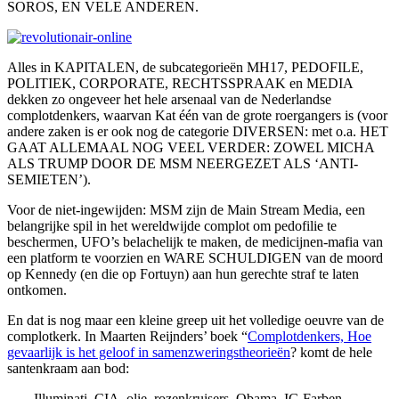
SOROS, EN VELE ANDEREN.
Alles in KAPITALEN, de subcategorieën MH17, PEDOFILE,
POLITIEK, CORPORATE, RECHTSSPRAAK en MEDIA
dekken zo ongeveer het hele arsenaal van de Nederlandse
complotdenkers, waarvan Kat één van de grote roergangers is (voor
andere zaken is er ook nog de categorie DIVERSEN: met o.a. HET
GAAT ALLEMAAL NOG VEEL VERDER: ZOWEL MICHA
ALS TRUMP DOOR DE MSM NEERGEZET ALS ‘ANTI-
SEMIETEN’).
Voor de niet-ingewijden: MSM zijn de Main Stream Media, een
belangrijke spil in het wereldwijde complot om pedofilie te
beschermen, UFO’s belachelijk te maken, de medicijnen-mafia van
een platform te voorzien en WARE SCHULDIGEN van de moord
op Kennedy (en die op Fortuyn) aan hun gerechte straf te laten
ontkomen.
En dat is nog maar een kleine greep uit het volledige oeuvre van de
complotkerk. In Maarten Reijnders’ boek “
Complotdenkers, Hoe
gevaarlijk is het geloof in samenzweringstheorieën
? komt de hele
santenkraam aan bod:
Illuminati, CIA, olie, rozenkruisers, Obama, IG Farben,