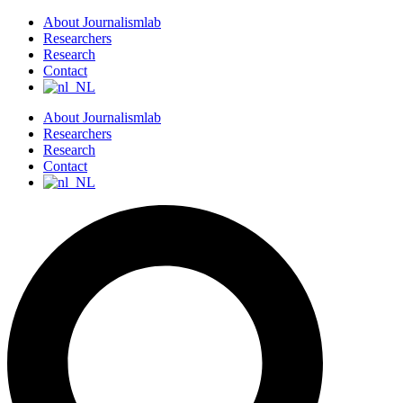
S
About Journalismlab
k
Researchers
i
Research
p
Contact
t
o
About Journalismlab
c
Researchers
o
Research
n
Contact
t
e
n
t