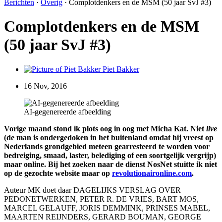
Berichten
·
Overig
·
Complotdenkers en de MSM (50 jaar SvJ #3)
Complotdenkers en de MSM
(50 jaar SvJ #3)
Piet Bakker
16 Nov, 2016
AI-gegenereerde afbeelding
Vorige maand stond ik plots oog in oog met Micha Kat. Niet
live
(de man is ondergedoken in het buitenland omdat hij vreest op
Nederlands grondgebied meteen gearresteerd te worden voor
bedreiging, smaad, laster, belediging of een soortgelijk vergrijp)
maar online. Bij het zoeken naar de dienst NosNet stuitte ik niet
op de gezochte website maar op
revolutionaironline.com
.
Auteur MK doet daar DAGELIJKS VERSLAG OVER
PEDONETWERKEN, PETER R. DE VRIES, BART MOS,
MARCEL GELAUFF, JORIS DEMMINK, PRINSES MABEL,
MAARTEN REIJNDERS, GERARD BOUMAN, GEORGE