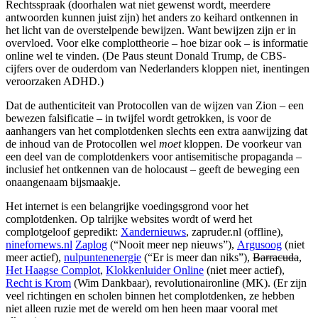
Rechtsspraak (doorhalen wat niet gewenst wordt, meerdere
antwoorden kunnen juist zijn) het anders zo keihard ontkennen in
het licht van de overstelpende bewijzen. Want bewijzen zijn er in
overvloed. Voor elke complottheorie – hoe bizar ook – is informatie
online wel te vinden. (De Paus steunt Donald Trump, de CBS-
cijfers over de ouderdom van Nederlanders kloppen niet, inentingen
veroorzaken ADHD.)
Dat de authenticiteit van Protocollen van de wijzen van Zion – een
bewezen falsificatie – in twijfel wordt getrokken, is voor de
aanhangers van het complotdenken slechts een extra aanwijzing dat
de inhoud van de Protocollen wel
moet
kloppen. De voorkeur van
een deel van de complotdenkers voor antisemitische propaganda –
inclusief het ontkennen van de holocaust – geeft de beweging een
onaangenaam bijsmaakje.
Het internet is een belangrijke voedingsgrond voor het
complotdenken. Op talrijke websites wordt of werd het
complotgeloof gepredikt:
Xandernieuws
, zapruder.nl (offline),
ninefornews.nl
Zaplog
(“Nooit meer nep nieuws”),
Argusoog
(niet
meer actief),
nulpuntenenergie
(“Er is meer dan niks”),
Barracuda
,
Het Haagse Complot
,
Klokkenluider Online
(niet meer actief),
Recht is Krom
(Wim Dankbaar), revolutionaironline (MK). (Er zijn
veel richtingen en scholen binnen het complotdenken, ze hebben
niet alleen ruzie met de wereld om hen heen maar vooral met