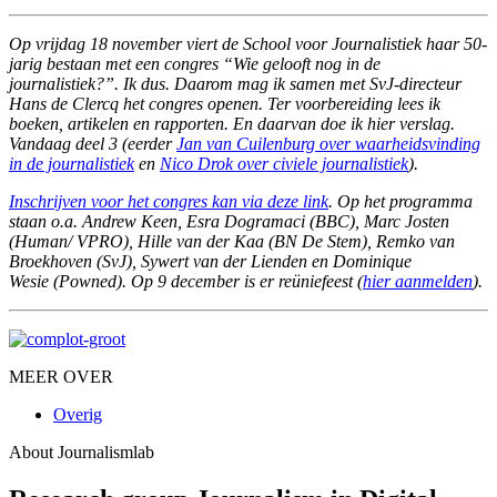
Op vrijdag 18 november viert de School voor Journalistiek haar 50-
jarig bestaan met een congres “Wie gelooft nog in de
journalistiek?”. Ik dus. Daarom mag ik samen met SvJ-directeur
Hans de Clercq het congres openen. Ter voorbereiding lees ik
boeken, artikelen en rapporten. En daarvan doe ik hier verslag.
Vandaag deel 3 (eerder
Jan van Cuilenburg over waarheidsvinding
in de journalistiek
en
Nico Drok over civiele journalistiek
).
Inschrijven voor het congres kan via deze link
. Op het programma
staan o.a. Andrew Keen, Esra Dogramaci (BBC), Marc Josten
(Human/ VPRO), Hille van der Kaa (BN De Stem), Remko van
Broekhoven (SvJ), Sywert van der Lienden en Dominique
Wesie (Powned). Op 9 december is er reüniefeest (
hier aanmelden
).
MEER OVER
Overig
About Journalismlab