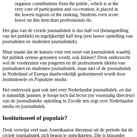
organize contributions from the public, which is at the
very core of participation and co-creation, is placed in
the lowest regions of the ranking. Students even score
lower on this item than professionals do.
Het glas van de civiele journalistiek is dus half vol (belangstelling
van het publiek) en tegelijkertijd half leeg (een lauwe opstelling van
journalisten en studenten journalistiek).
Maar maakt dat de kansen voor een soort van journalistiek waarbij
het publiek serieus genomen wordt, ook kleiner? Drok onderzocht
wel de voorkeuren van jongeren en de professionele ideeën van
journalisten en studenten journalistiek, maar niet of de journalistiek
in Nederland of Europa daadwerkelijk gedomineerd wordt door
Institutionele en Populaire media
.
Het onderzoek gaat ook niet over Nederlandse journalistiek, en dat
is natuurlijk jammer, je hoopt toch dat lector (en voormalig directeur)
van de journalistieke opleiding in Zwolle iets zegt over Nederlandse
media en journalistiek.
Institutioneel of populair?
Drok verwijst veel naar Amerikaanse literatuur uit de periode dat de
civiele journalistiek zich begon te ontwikkelen. Die is bijzonder