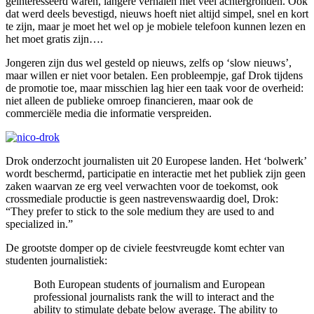
geïnteresseerd waren, langere verhalen met veel achtergronden. Ook
dat werd deels bevestigd, nieuws hoeft niet altijd simpel, snel en kort
te zijn, maar je moet het wel op je mobiele telefoon kunnen lezen en
het moet gratis zijn….
Jongeren zijn dus wel gesteld op nieuws, zelfs op ‘slow nieuws’,
maar willen er niet voor betalen. Een probleempje, gaf Drok tijdens
de promotie toe, maar misschien lag hier een taak voor de overheid:
niet alleen de publieke omroep financieren, maar ook de
commerciële media die informatie verspreiden.
Drok onderzocht journalisten uit 20 Europese landen. Het ‘bolwerk’
wordt beschermd, participatie en interactie met het publiek zijn geen
zaken waarvan ze erg veel verwachten voor de toekomst, ook
crossmediale productie is geen nastrevenswaardig doel, Drok:
“They prefer to stick to the sole medium they are used to and
specialized in.”
De grootste domper op de civiele feestvreugde komt echter van
studenten journalistiek:
Both European students of journalism and European
professional journalists rank the will to interact and the
ability to stimulate debate below average. The ability to