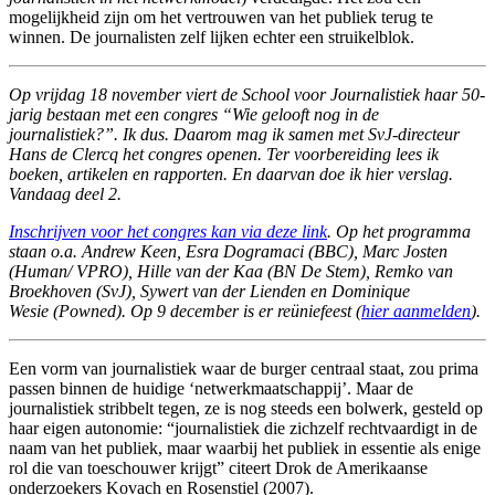
mogelijkheid zijn om het vertrouwen van het publiek terug te
winnen. De journalisten zelf lijken echter een struikelblok.
Op vrijdag 18 november viert de School voor Journalistiek haar 50-
jarig bestaan met een congres “Wie gelooft nog in de
journalistiek?”. Ik dus. Daarom mag ik samen met SvJ-directeur
Hans de Clercq het congres openen. Ter voorbereiding lees ik
boeken, artikelen en rapporten. En daarvan doe ik hier verslag.
Vandaag deel 2.
Inschrijven voor het congres kan via deze link
. Op het programma
staan o.a. Andrew Keen, Esra Dogramaci (BBC), Marc Josten
(Human/ VPRO), Hille van der Kaa (BN De Stem), Remko van
Broekhoven (SvJ), Sywert van der Lienden en Dominique
Wesie (Powned). Op 9 december is er reüniefeest (
hier aanmelden
).
Een vorm van journalistiek waar de burger centraal staat, zou prima
passen binnen de huidige ‘netwerkmaatschappij’. Maar de
journalistiek stribbelt tegen, ze is nog steeds een bolwerk, gesteld op
haar eigen autonomie: “journalistiek die zichzelf rechtvaardigt in de
naam van het publiek, maar waarbij het publiek in essentie als enige
rol die van toeschouwer krijgt” citeert Drok de Amerikaanse
onderzoekers Kovach en Rosenstiel (2007).