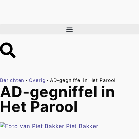
Berichten
·
Overig
·
AD-gegniffel in Het Parool
AD-gegniffel in
Het Parool
Piet Bakker