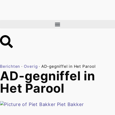
Berichten
·
Overig
·
AD-gegniffel in Het Parool
AD-gegniffel in
Het Parool
Piet Bakker