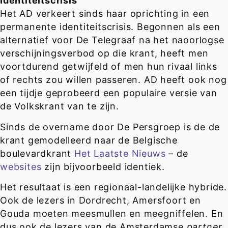
Identiteitscrisis
Het AD verkeert sinds haar oprichting in een
permanente identiteitscrisis. Begonnen als een
alternatief voor De Telegraaf na het naoorlogse
verschijningsverbod op die krant, heeft men
voortdurend getwijfeld of men hun rivaal links
of rechts zou willen passeren. AD heeft ook nog
een tijdje geprobeerd een populaire versie van
de Volkskrant van te zijn.
Sinds de overname door De Persgroep is de de
krant gemodelleerd naar de Belgische
boulevardkrant
Het Laatste Nieuws
– de
websites
zijn bijvoorbeeld identiek.
Het resultaat is een regionaal-landelijke hybride.
Ook de lezers in Dordrecht, Amersfoort en
Gouda moeten meesmullen en meegniffelen. En
dus ook de lezers van de Amsterdamse
partner