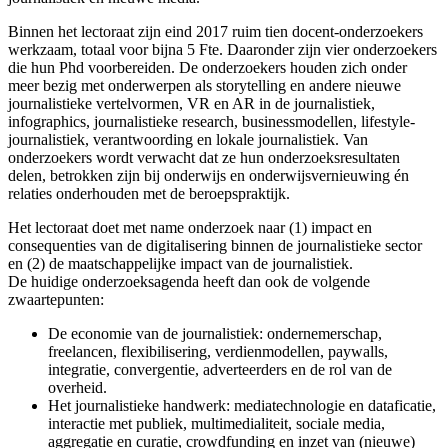
Binnen het lectoraat zijn eind 2017 ruim tien docent-onderzoekers
werkzaam, totaal voor bijna 5 Fte. Daaronder zijn vier onderzoekers
die hun Phd voorbereiden. De onderzoekers houden zich onder
meer bezig met onderwerpen als storytelling en andere nieuwe
journalistieke vertelvormen, VR en AR in de journalistiek,
infographics, journalistieke research, businessmodellen, lifestyle-
journalistiek, verantwoording en lokale journalistiek. Van
onderzoekers wordt verwacht dat ze hun onderzoeksresultaten
delen, betrokken zijn bij onderwijs en onderwijsvernieuwing én
relaties onderhouden met de beroepspraktijk.
Het lectoraat doet met name onderzoek naar (1) impact en
consequenties van de digitalisering binnen de journalistieke sector
en (2) de maatschappelijke impact van de journalistiek.
De huidige onderzoeksagenda heeft dan ook de volgende
zwaartepunten:
De economie van de journalistiek: ondernemerschap,
freelancen, flexibilisering, verdienmodellen, paywalls,
integratie, convergentie, adverteerders en de rol van de
overheid.
Het journalistieke handwerk: mediatechnologie en dataficatie,
interactie met publiek, multimedialiteit, sociale media,
aggregatie en curatie, crowdfunding en inzet van (nieuwe)