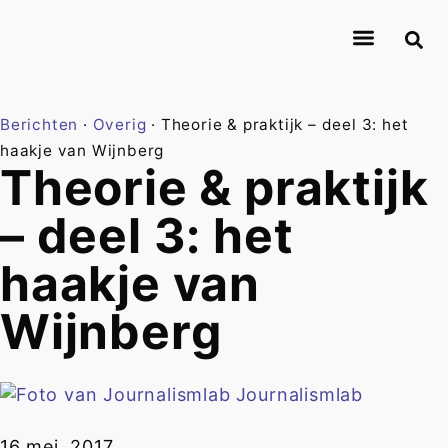
Over Journalismlab
Onderzoekers
Onderzoek
Contact
Berichten
·
Overig
·
Theorie & praktijk – deel 3: het
haakje van Wijnberg
Theorie & praktijk
– deel 3: het
haakje van
Wijnberg
Journalismlab
16 mei, 2017