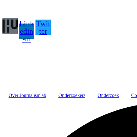
Link
Twit
edin
ter
-in
Over Journalismlab
Onderzoekers
Onderzoek
Co