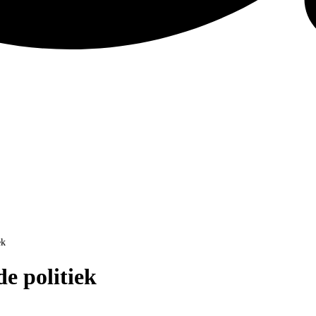
ek
e politiek