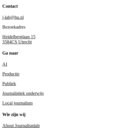
Contact
j-lab@hu.nl
Bezoekadres
Heidelberglaan 15
3584CS Utrecht
Ga naar
AI
Productie
Publiek
Journalistiek onderwijs
Local journalism
Wie zijn wij
About Journalismlab