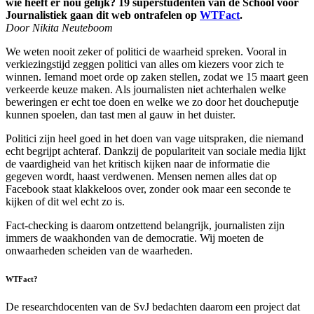
wie heeft er nou gelijk? 19 superstudenten van de School voor
Journalistiek gaan dit web ontrafelen op
WTFact
.
Door Nikita Neuteboom
We weten nooit zeker of politici de waarheid spreken. Vooral in
verkiezingstijd zeggen politici van alles om kiezers voor zich te
winnen. Iemand moet orde op zaken stellen, zodat we 15 maart geen
verkeerde keuze maken. Als journalisten niet achterhalen welke
beweringen er echt toe doen en welke we zo door het doucheputje
kunnen spoelen, dan tast men al gauw in het duister.
Politici zijn heel goed in het doen van vage uitspraken, die niemand
echt begrijpt achteraf. Dankzij de populariteit van sociale media lijkt
de vaardigheid van het kritisch kijken naar de informatie die
gegeven wordt, haast verdwenen. Mensen nemen alles dat op
Facebook staat klakkeloos over, zonder ook maar een seconde te
kijken of dit wel echt zo is.
Fact-checking is daarom ontzettend belangrijk, journalisten zijn
immers de waakhonden van de democratie. Wij moeten de
onwaarheden scheiden van de waarheden.
WTFact?
De researchdocenten van de SvJ bedachten daarom een project dat