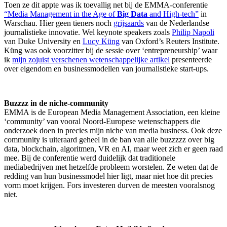
Toen ze dit appte was ik toevallig net bij de EMMA-conferentie
“Media Management in the Age of
Big Data
and High-tech”
in
Warschau. Hier geen tieners noch
grijsaards
van de Nederlandse
journalistieke innovatie. Wel keynote speakers zoals
Philip Napoli
van Duke University en
Lucy Küng
van Oxford’s Reuters Institute.
Küng was ook voorzitter bij de sessie over ‘entrepreneurship’ waar
ik
mijn zojuist verschenen wetenschappelijke artikel
presenteerde
over eigendom en businessmodellen van journalistieke start-ups.
Buzzzz in de niche-community
EMMA is de European Media Management Association, een kleine
‘community’ van vooral Noord-Europese wetenschappers die
onderzoek doen in precies mijn niche van media business. Ook deze
community is uiteraard geheel in de ban van alle buzzzzz over big
data, blockchain, algoritmen, VR en AI, maar weet zich er geen raad
mee. Bij de conferentie werd duidelijk dat traditionele
mediabedrijven met hetzelfde probleem worstelen. Ze weten dat de
redding van hun businessmodel hier ligt, maar niet hoe dit precies
vorm moet krijgen. Fors investeren durven de meesten vooralsnog
niet.