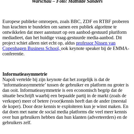
Warschau – Foto: Mathilde Sanders
Europese publieke omroepen, zoals BBC, ZDF en RTBF proberen
hun krachten te bundelen om samen een publiek algoritme te
ontwikkelen dat meer aanstuurt op een aanbod-gestuurd pluriform
mediadieet, dan het huidige vraag-gestuurde media-aanbod. Dit
project schiet alleen niet echt op, aldus
professor Nissen van
Copenhagen Business School,
ook keynote speaker bij de EMMA-
conferentie.
Informatieasymmetrie
Napoli vertelde bij zijn keynote dat het zorgelijk is dat de
‘informatieasymmetrie’ tussen de gebruiker en platform nu groter is
dan ooit. Informatieasymmetrie is een economisch begrip dat de
situatie beschrijft waarbij een bepaalde partij in de markt (zoals de
verkoper) meer of betere (voor)kennis heeft dan de ander (meestal
de koper). Door deze kennis te exploiteren kun je winst maken. En
dat doen met name de social media platforms die veel meer kennis
over hun gebruikers hebben dan hun klanten (adverteerders) en de
gebruikers zelf.