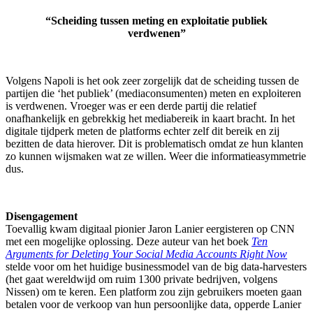
“Scheiding tussen meting en exploitatie publiek
verdwenen”
Volgens Napoli is het ook zeer zorgelijk dat de scheiding tussen de
partijen die ‘het publiek’ (mediaconsumenten) meten en exploiteren
is verdwenen. Vroeger was er een derde partij die relatief
onafhankelijk en gebrekkig het mediabereik in kaart bracht. In het
digitale tijdperk meten de platforms echter zelf dit bereik en zij
bezitten de data hierover. Dit is problematisch omdat ze hun klanten
zo kunnen wijsmaken wat ze willen. Weer die informatieasymmetrie
dus.
Disengagement
Toevallig kwam digitaal pionier Jaron Lanier eergisteren op CNN
met een mogelijke oplossing. Deze auteur van het boek
Ten
Arguments for Deleting Your Social Media Accounts Right Now
stelde voor om het huidige businessmodel van de big data-harvesters
(het gaat wereldwijd om ruim 1300 private bedrijven, volgens
Nissen) om te keren. Een platform zou zijn gebruikers moeten gaan
betalen voor de verkoop van hun persoonlijke data, opperde Lanier