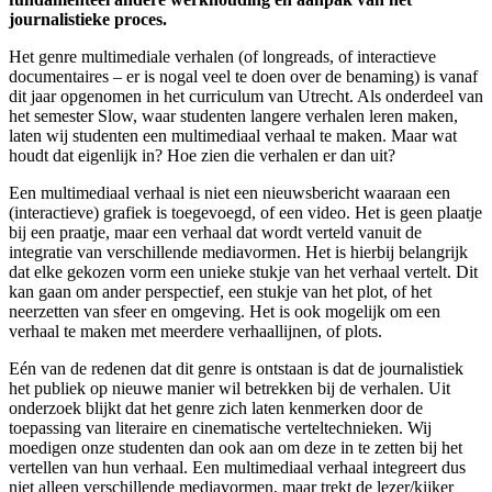
journalistieke proces.
Het genre multimediale verhalen (of longreads, of interactieve
documentaires – er is nogal veel te doen over de benaming) is vanaf
dit jaar opgenomen in het curriculum van Utrecht. Als onderdeel van
het semester Slow, waar studenten langere verhalen leren maken,
laten wij studenten een multimediaal verhaal te maken. Maar wat
houdt dat eigenlijk in? Hoe zien die verhalen er dan uit?
Een multimediaal verhaal is niet een nieuwsbericht waaraan een
(interactieve) grafiek is toegevoegd, of een video. Het is geen plaatje
bij een praatje, maar een verhaal dat wordt verteld vanuit de
integratie van verschillende mediavormen. Het is hierbij belangrijk
dat elke gekozen vorm een unieke stukje van het verhaal vertelt. Dit
kan gaan om ander perspectief, een stukje van het plot, of het
neerzetten van sfeer en omgeving. Het is ook mogelijk om een
verhaal te maken met meerdere verhaallijnen, of plots.
Eén van de redenen dat dit genre is ontstaan is dat de journalistiek
het publiek op nieuwe manier wil betrekken bij de verhalen. Uit
onderzoek blijkt dat het genre zich laten kenmerken door de
toepassing van literaire en cinematische verteltechnieken. Wij
moedigen onze studenten dan ook aan om deze in te zetten bij het
vertellen van hun verhaal. Een multimediaal verhaal integreert dus
niet alleen verschillende mediavormen, maar trekt de lezer/kijker