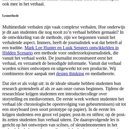
ook mee in het verhaal.
Lesmethode
Multimediale verhalen zijn vaak complexe verhalen. Hoe onderwijs
je dit aan studenten die nog nooit zo’n verhaal hebben gemaakt? In
de ontwikkeling van de methode, zijn we begonnen vanuit het
verhalende aspect. Immers, heeft de journalistiek wat dat betreft al
een traditie.
Mark Lee Hunter en Luuk Sengers ontwikkelden in
Hidden Scenario
een methode voor onderzoeksjournalistiek, die
vanuit het verhaal werkt. De journalist reconstrueert eerst het
verhaal, en verzamelt de benodigde informatie. Vanuit dat verhaal
worden scènes ontworpen en uitgewerkt tot een productie. Wij
combineren deze aanpak met
design thinking
en mediatheorie.
Dat ziet er als volgt uit: in de ideale situatie hebben studenten hun
research grotendeels af als ze aan onze cursus beginnen. Tijdens de
researchfase krijgen studenten een introductiecollege over
storytelling en mediavormen. De eerste week werken studenten het
verhaal (de chronologische opeenvolging van gebeurtenissen) uit tot
een storyboard (een soort prototype op papier). In de eerste les
krijgen studenten een groot vel papier, post-its en stiften; op de post-
its zetten studenten hun verhaal uiteen. De daaropvolgende les is
gericht op het ontwerpen van scènes, of sleutelmomenten in het