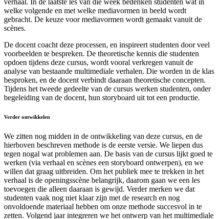
verhaal. In de laatste les van die week bedenken studenten wat in
welke volgende en met welke mediavormen in beeld wordt
gebracht. De keuze voor mediavormen wordt gemaakt vanuit de
scènes.
De docent coacht deze processen, en inspireert studenten door veel
voorbeelden te bespreken. De theoretische kennis die studenten
opdoen tijdens deze cursus, wordt vooral verkregen vanuit de
analyse van bestaande multimediale verhalen. Die worden in de klas
besproken, en de docent verbindt daaraan theoretische concepten.
Tijdens het tweede gedeelte van de cursus werken studenten, onder
begeleiding van de docent, hun storyboard uit tot een productie.
Verder ontwikkelen
We zitten nog midden in de ontwikkeling van deze cursus, en de
hierboven beschreven methode is de eerste versie. We liepen dus
tegen nogal wat problemen aan. De basis van de cursus lijkt goed te
werken (via verhaal en scènes een storyboard ontwerpen), en we
willen dat graag uitbreiden. Om het publiek mee te trekken in het
verhaal is de openingsscène belangrijk, daarom gaan we een les
toevoegen die alleen daaraan is gewijd. Verder merken we dat
studenten vaak nog niet klaar zijn met de research en nog
onvoldoende materiaal hebben om onze methode succesvol in te
zetten. Volgend jaar integreren we het ontwerp van het multimediale