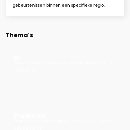
gebeurtenissen binnen een specifieke regio…
Thema's
AI
De veranderende researchpraktijk en de
rol van AI
Productie
Digitale storytelling en het effect op de
consument