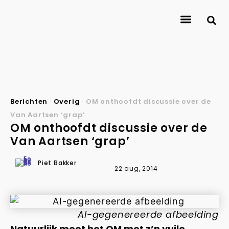
Over Journalismlab
Onderzoekers
Onderzoek
Contact
Berichten
·
Overig
·
OM onthoofdt discussie over de
Van Aartsen ‘grap’
OM onthoofdt discussie over de
Van Aartsen ‘grap’
Piet Bakker
22 aug, 2014
AI-gegenereerde afbeelding
Natuurlijk moet het OM met z’n vuile