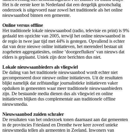
Het is de eerste keer in Nederland dat een dergelijk grootschalig
onderzoek is uitgevoerd naar zowel het traditionele als het online
nieuwsaanbod binnen een gemeente.
Online versus offline
Het traditionele lokale nieuwsaanbod (radio, televisie en print) is 9%
gedaald ten opzichte van 2005, terwijl het online nieuwsaanbod in
de regio in twee jaar tijd met 44% is gestegen. Opvallend is echter
dat van deze nieuwe online initiatieven, het merendeel bestaat uit
zogeheten aggregatiesites, online ‘doorgeefluiken’ van nieuws dat
elders is geplaatst. Uniek zijn deze berichten dus niet.
Lokale nieuwsaanbieders als vliegwiel
De daling van het traditionele nieuwsaanbod wordt echter niet
gecompenseerd door nieuwe online initiatieven. Uit de resultaten
blijkt namelijk dat zelfstandige journalistieke initiatieven vaker
opduiken in gemeenten waar meer traditionele nieuwsaanbieders
zijn. De bestaande media dienen dus als vliegwiel en online
initiatieven blijken dus complementair aan traditionele offline
nieuwsmedia.
Nieuwsaanbod zuiden schraler
De resultaten van het onderzoek tonen daarnaast aan dat gemeenten
in de provincies Friesland en Drenthe twee keer zoveel unieke
nieuwsmedia tellen als gemeenten in Zeeland. Inwoners van