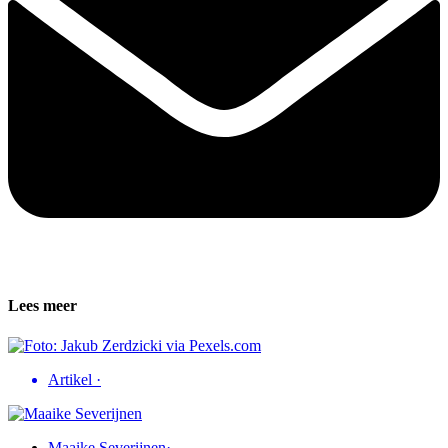
Lees meer
Artikel
·
Maaike Severijnen
·