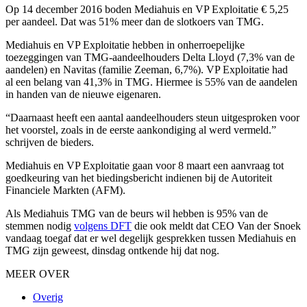
Op 14 december 2016 boden Mediahuis en VP Exploitatie € 5,25
per aandeel. Dat was
51% meer dan de slotkoers van TMG.
Mediahuis en VP Exploitatie hebben in onherroepelijke
toezeggingen van TMG-aandeelhouders Delta Lloyd (7,3% van de
aandelen) en Navitas (familie Zeeman, 6,7%). VP Exploitatie had
al een belang van 41,3% in TMG. Hiermee is 55% van de aandelen
in handen van de nieuwe eigenaren.
“Daarnaast heeft een aantal aandeelhouders steun uitgesproken voor
het voorstel, zoals in de eerste aankondiging al werd vermeld.”
schrijven de bieders.
Mediahuis en VP Exploitatie gaan voor 8 maart een aanvraag tot
goedkeuring van het biedingsbericht indienen bij de Autoriteit
Financiele Markten (AFM).
Als Mediahuis TMG van de beurs wil hebben is 95% van de
stemmen nodig
volgens DFT
die ook meldt dat CEO Van der Snoek
vandaag toegaf dat er wel degelijk gesprekken tussen Mediahuis en
TMG zijn geweest, dinsdag ontkende hij dat nog.
MEER OVER
Overig