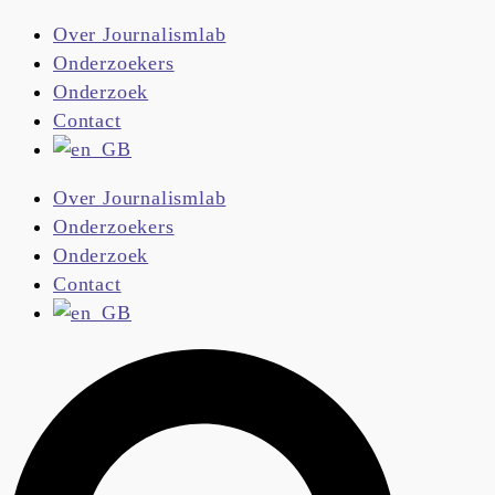
G
Over Journalismlab
a
Onderzoekers
n
Onderzoek
a
Contact
a
r
Over Journalismlab
d
Onderzoekers
e
Onderzoek
i
Contact
n
h
o
u
d