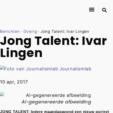
Over Journalismlab
Onderzoekers
Onderzoek
Contact
Berichten
·
Overig
·
Jong Talent: Ivar Lingen
Jong Talent: Ivar
Lingen
Journalismlab
10 apr, 2017
AI-gegenereerde afbeelding
JONG TALENT: Iedere maandagavond een nieuw portret