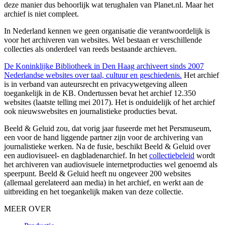
deze manier dus behoorlijk wat terughalen van Planet.nl. Maar het
archief is niet compleet.
In Nederland kennen we geen organisatie die verantwoordelijk is
voor het archiveren van websites. Wel bestaan er verschillende
collecties als onderdeel van reeds bestaande archieven.
De Koninklijke Bibliotheek in Den Haag archiveert sinds 2007
Nederlandse websites over taal, cultuur en geschiedenis.
Het archief
is in verband van auteursrecht en privacywetgeving alleen
toegankelijk in de KB. Ondertussen bevat het archief 12.350
websites (laatste telling mei 2017). Het is onduidelijk of het archief
ook nieuwswebsites en journalistieke producties bevat.
Beeld & Geluid zou, dat vorig jaar fuseerde met het Persmuseum,
een voor de hand liggende partner zijn voor de archivering van
journalistieke werken. Na de fusie, beschikt Beeld & Geluid over
een audiovisueel- en dagbladenarchief. In het
collectiebeleid
wordt
het archiveren van audiovisuele internetproducties wel genoemd als
speerpunt. Beeld & Geluid heeft nu ongeveer 200 websites
(allemaal gerelateerd aan media) in het archief, en werkt aan de
uitbreiding en het toegankelijk maken van deze collectie.
MEER OVER