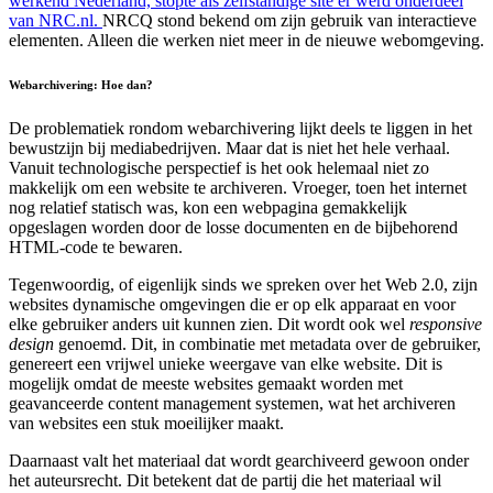
werkend Nederland, stopte als zelfstandige site er werd onderdeel
van NRC.nl.
NRCQ stond bekend om zijn gebruik van interactieve
elementen. Alleen die werken niet meer in de nieuwe webomgeving.
Webarchivering: Hoe dan?
De problematiek rondom webarchivering lijkt deels te liggen in het
bewustzijn bij mediabedrijven. Maar dat is niet het hele verhaal.
Vanuit technologische perspectief is het ook helemaal niet zo
makkelijk om een website te archiveren. Vroeger, toen het internet
nog relatief statisch was, kon een webpagina gemakkelijk
opgeslagen worden door de losse documenten en de bijbehorend
HTML-code te bewaren.
Tegenwoordig, of eigenlijk sinds we spreken over het Web 2.0, zijn
websites dynamische omgevingen die er op elk apparaat en voor
elke gebruiker anders uit kunnen zien. Dit wordt ook wel
responsive
design
genoemd. Dit, in combinatie met metadata over de gebruiker,
genereert een vrijwel unieke weergave van elke website. Dit is
mogelijk omdat de meeste websites gemaakt worden met
geavanceerde content management systemen, wat het archiveren
van websites een stuk moeilijker maakt.
Daarnaast valt het materiaal dat wordt gearchiveerd gewoon onder
het auteursrecht. Dit betekent dat de partij die het materiaal wil