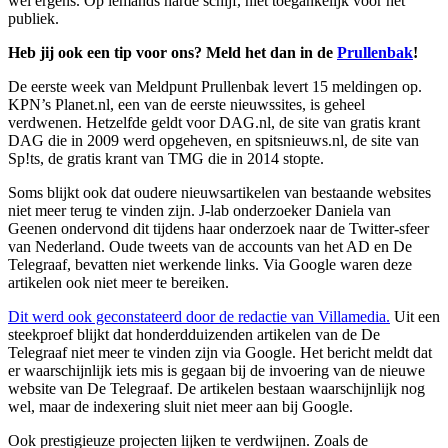
wel ergens. Op iemands harde schijf, niet toegankelijk voor het
publiek.
Heb jij ook een tip voor ons? Meld het dan in de
Prullenbak
!
De eerste week van Meldpunt Prullenbak levert 15 meldingen op.
KPN’s Planet.nl, een van de eerste nieuwssites, is geheel
verdwenen. Hetzelfde geldt voor DAG.nl, de site van gratis krant
DAG die in 2009 werd opgeheven, en spitsnieuws.nl, de site van
Sp!ts, de gratis krant van TMG die in 2014 stopte.
Soms blijkt ook dat oudere nieuwsartikelen van bestaande websites
niet meer terug te vinden zijn. J-lab onderzoeker Daniela van
Geenen ondervond dit tijdens haar onderzoek naar de Twitter-sfeer
van Nederland. Oude tweets van de accounts van het AD en De
Telegraaf, bevatten niet werkende links. Via Google waren deze
artikelen ook niet meer te bereiken.
Dit werd ook geconstateerd door de redactie van Villamedia.
Uit een
steekproef blijkt dat honderdduizenden artikelen van de De
Telegraaf niet meer te vinden zijn via Google. Het bericht meldt dat
er waarschijnlijk iets mis is gegaan bij de invoering van de nieuwe
website van De Telegraaf. De artikelen bestaan waarschijnlijk nog
wel, maar de indexering sluit niet meer aan bij Google.
Ook prestigieuze projecten lijken te verdwijnen. Zoals de