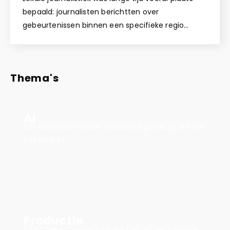
bepaald: journalisten berichtten over
gebeurtenissen binnen een specifieke regio…
Thema's
AI
De veranderende researchpraktijk en de
rol van AI
Productie
Digitale storytelling en het effect op de