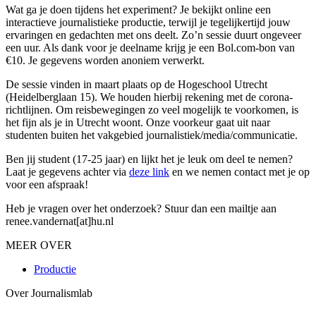
Wat ga je doen tijdens het experiment? Je bekijkt online een
interactieve journalistieke productie, terwijl je tegelijkertijd jouw
ervaringen en gedachten met ons deelt. Zo’n sessie duurt ongeveer
een uur. Als dank voor je deelname krijg je een Bol.com-bon van
€10. Je gegevens worden anoniem verwerkt.
De sessie vinden in maart plaats op de Hogeschool Utrecht
(Heidelberglaan 15). We houden hierbij rekening met de corona-
richtlijnen. Om reisbewegingen zo veel mogelijk te voorkomen, is
het fijn als je in Utrecht woont. Onze voorkeur gaat uit naar
studenten buiten het vakgebied journalistiek/media/communicatie.
Ben jij student (17-25 jaar) en lijkt het je leuk om deel te nemen?
Laat je gegevens achter via
deze link
en we nemen contact met je op
voor een afspraak!
Heb je vragen over het onderzoek? Stuur dan een mailtje aan
renee.vandernat[at]hu.nl
MEER OVER
Productie
Over Journalismlab