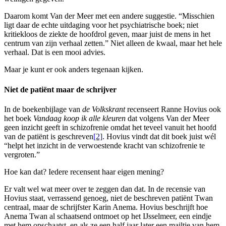
Daarom komt Van der Meer met een andere suggestie. “Misschien
ligt daar de echte uitdaging voor het psychiatrische boek; niet
kritiekloos de ziekte de hoofdrol geven, maar juist de mens in het
centrum van zijn verhaal zetten.” Niet alleen de kwaal, maar het hele
verhaal. Dat is een mooi advies.
Maar je kunt er ook anders tegenaan kijken.
Niet de patiënt maar de schrijver
In de boekenbijlage van
de Volkskrant
recenseert Ranne Hovius ook
het boek
Vandaag koop ik alle kleuren
dat volgens Van der Meer
geen inzicht geeft in schizofrenie omdat het teveel vanuit het hoofd
van de patiënt is geschreven
[2]
. Hovius vindt dat dit boek juist wél
“helpt het inzicht in de verwoestende kracht van schizofrenie te
vergroten.”
Hoe kan dat? Iedere recensent haar eigen mening?
Er valt wel wat meer over te zeggen dan dat. In de recensie van
Hovius staat, verrassend genoeg, niet de beschreven patiënt Twan
centraal, maar de schrijfster Karin Anema. Hovius beschrijft hoe
Anema Twan al schaatsend ontmoet op het IJsselmeer, een eindje
met hem opschaatst, en als ze een half jaar later een mailtje van hem