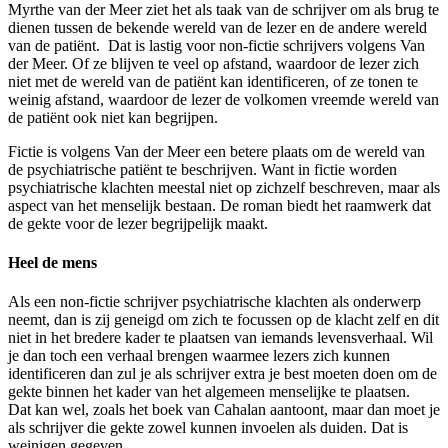
Myrthe van der Meer ziet het als taak van de schrijver om als brug te
dienen tussen de bekende wereld van de lezer en de andere wereld
van de patiënt. Dat is lastig voor non-fictie schrijvers volgens Van
der Meer. Of ze blijven te veel op afstand, waardoor de lezer zich
niet met de wereld van de patiënt kan identificeren, of ze tonen te
weinig afstand, waardoor de lezer de volkomen vreemde wereld van
de patiënt ook niet kan begrijpen.
Fictie is volgens Van der Meer een betere plaats om de wereld van
de psychiatrische patiënt te beschrijven. Want in fictie worden
psychiatrische klachten meestal niet op zichzelf beschreven, maar als
aspect van het menselijk bestaan. De roman biedt het raamwerk dat
de gekte voor de lezer begrijpelijk maakt.
Heel de mens
Als een non-fictie schrijver psychiatrische klachten als onderwerp
neemt, dan is zij geneigd om zich te focussen op de klacht zelf en dit
niet in het bredere kader te plaatsen van iemands levensverhaal. Wil
je dan toch een verhaal brengen waarmee lezers zich kunnen
identificeren dan zul je als schrijver extra je best moeten doen om de
gekte binnen het kader van het algemeen menselijke te plaatsen.
Dat kan wel, zoals het boek van Cahalan aantoont, maar dan moet je
als schrijver die gekte zowel kunnen invoelen als duiden. Dat is
weinigen gegeven.