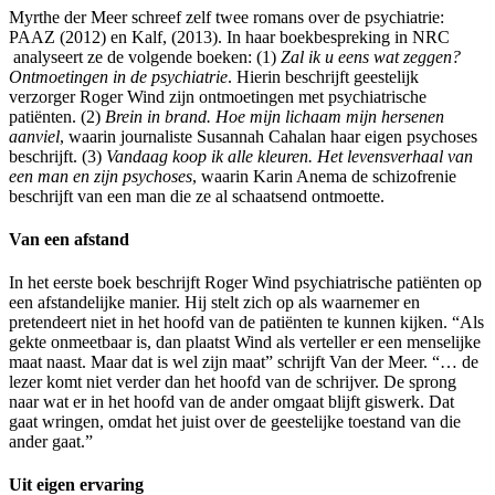
Myrthe der Meer schreef zelf twee romans over de psychiatrie:
PAAZ (2012) en Kalf, (2013). In haar boekbespreking in NRC
analyseert ze de volgende boeken: (1)
Zal ik u eens wat zeggen?
Ontmoetingen in de psychiatrie
. Hierin beschrijft geestelijk
verzorger Roger Wind zijn ontmoetingen met psychiatrische
patiënten. (2)
Brein in brand. Hoe mijn lichaam mijn hersenen
aanviel
, waarin journaliste Susannah Cahalan haar eigen psychoses
beschrijft. (3)
Vandaag koop ik alle kleuren. Het levensverhaal van
een man en zijn psychoses
, waarin Karin Anema de schizofrenie
beschrijft van een man die ze al schaatsend ontmoette.
Van een afstand
In het eerste boek beschrijft Roger Wind psychiatrische patiënten op
een afstandelijke manier. Hij stelt zich op als waarnemer en
pretendeert niet in het hoofd van de patiënten te kunnen kijken. “Als
gekte onmeetbaar is, dan plaatst Wind als verteller er een menselijke
maat naast. Maar dat is wel zijn maat” schrijft Van der Meer. “… de
lezer komt niet verder dan het hoofd van de schrijver. De sprong
naar wat er in het hoofd van de ander omgaat blijft giswerk. Dat
gaat wringen, omdat het juist over de geestelijke toestand van die
ander gaat.”
Uit eigen ervaring