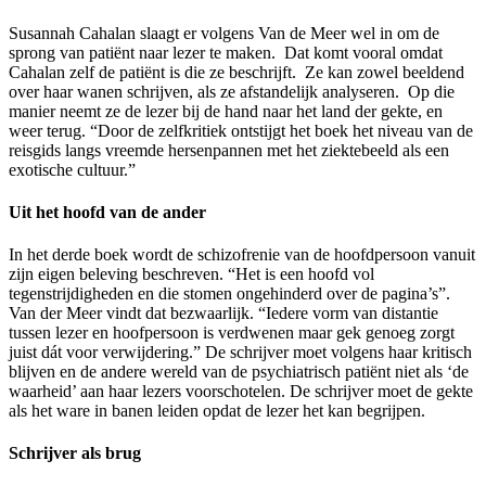
Susannah Cahalan slaagt er volgens Van de Meer wel in om de
sprong van patiënt naar lezer te maken. Dat komt vooral omdat
Cahalan zelf de patiënt is die ze beschrijft. Ze kan zowel beeldend
over haar wanen schrijven, als ze afstandelijk analyseren. Op die
manier neemt ze de lezer bij de hand naar het land der gekte, en
weer terug. “Door de zelfkritiek ontstijgt het boek het niveau van de
reisgids langs vreemde hersenpannen met het ziektebeeld als een
exotische cultuur.”
Uit het hoofd van de ander
In het derde boek wordt de schizofrenie van de hoofdpersoon vanuit
zijn eigen beleving beschreven. “Het is een hoofd vol
tegenstrijdigheden en die stomen ongehinderd over de pagina’s”.
Van der Meer vindt dat bezwaarlijk. “Iedere vorm van distantie
tussen lezer en hoofpersoon is verdwenen maar gek genoeg zorgt
juist dát voor verwijdering.” De schrijver moet volgens haar kritisch
blijven en de andere wereld van de psychiatrisch patiënt niet als ‘de
waarheid’ aan haar lezers voorschotelen. De schrijver moet de gekte
als het ware in banen leiden opdat de lezer het kan begrijpen.
Schrijver als brug