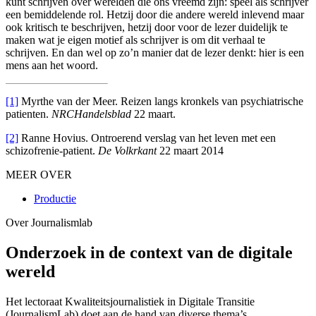
kunt schrijven over werelden die ons vreemd zijn: speel als schrijver
een bemiddelende rol. Hetzij door die andere wereld inlevend maar
ook kritisch te beschrijven, hetzij door voor de lezer duidelijk te
maken wat je eigen motief als schrijver is om dit verhaal te
schrijven. En dan wel op zo’n manier dat de lezer denkt: hier is een
mens aan het woord.
[1]
Myrthe van der Meer. Reizen langs kronkels van psychiatrische
patienten.
NRCHandelsblad
22 maart.
[2]
Ranne Hovius. Ontroerend verslag van het leven met een
schizofrenie-patient.
De Volkrkant
22 maart 2014
MEER OVER
Productie
Over Journalismlab
Onderzoek in de context van de digitale
wereld
Het lectoraat Kwaliteitsjournalistiek in Digitale Transitie
(JournalismLab) doet aan de hand van diverse thema’s