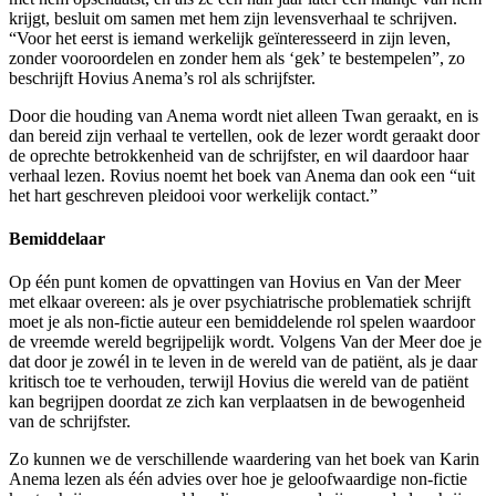
krijgt, besluit om samen met hem zijn levensverhaal te schrijven.
“Voor het eerst is iemand werkelijk geïnteresseerd in zijn leven,
zonder vooroordelen en zonder hem als ‘gek’ te bestempelen”, zo
beschrijft Hovius Anema’s rol als schrijfster.
Door die houding van Anema wordt niet alleen Twan geraakt, en is
dan bereid zijn verhaal te vertellen, ook de lezer wordt geraakt door
de oprechte betrokkenheid van de schrijfster, en wil daardoor haar
verhaal lezen. Rovius noemt het boek van Anema dan ook een “uit
het hart geschreven pleidooi voor werkelijk contact.”
Bemiddelaar
Op één punt komen de opvattingen van Hovius en Van der Meer
met elkaar overeen: als je over psychiatrische problematiek schrijft
moet je als non-fictie auteur een bemiddelende rol spelen waardoor
de vreemde wereld begrijpelijk wordt. Volgens Van der Meer doe je
dat door je zowél in te leven in de wereld van de patiënt, als je daar
kritisch toe te verhouden, terwijl Hovius die wereld van de patiënt
kan begrijpen doordat ze zich kan verplaatsen in de bewogenheid
van de schrijfster.
Zo kunnen we de verschillende waardering van het boek van Karin
Anema lezen als één advies over hoe je geloofwaardige non-fictie