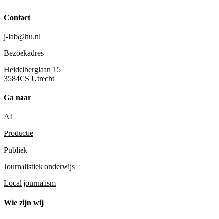
Contact
j-lab@hu.nl
Bezoekadres
Heidelberglaan 15
3584CS Utrecht
Ga naar
AI
Productie
Publiek
Journalistiek onderwijs
Local journalism
Wie zijn wij