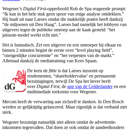
Wegener’s
Digital First
-opperhoofd Rob de Spa reageerde prompt:
“Ik kan in het hele stuk geen spoor van enige analyse ontdekken.”
Hij haalt uit naar Laroes omdat die makkelijk praten heeft dankzij
“de miljoenen uit Den Haag”. Laroes had namelijk het lobbyen van
uitgevers tegen de publieke omroep aan de kaak gesteld: “het
jalousie-model werkt echt niet.”
Het is fantastisch. Zet een uitgever en een omroeper bij elkaar en
binnen 2 minuten begint de eerste over “level playing field”,
“oneigenlijke concurrentie” en “het verpesten van de markt.”
Allemaal dankzij de mediatraining van Kees Spaan.
De kern de
fittie
is dat Laroes inzoomt op
rendementen, “shareholdervalue’ en permanente
bezuinigingen, terwijl De Spa het liever heeft
over
Digital First
, de
app van de Gelderlander
en een
multimediale toekomst voor Wegener.
Mecom heeft de verwarring aan zichzelf te danken. In Den Bosch
werden ze gelijktijdig gelanceerd. Maar eigenlijk is dat verband niet
sterk.
Wegener bezuinigt natuurlijk niet alleen omdat de advertentie-
inkomsten tegenvallen. Dat doen ze ook omdat de aandeelhouders