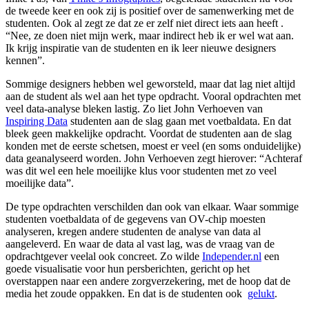
de tweede keer en ook zij is positief over de samenwerking met de
studenten. Ook al zegt ze dat ze er zelf niet direct iets aan heeft .
“Nee, ze doen niet mijn werk, maar indirect heb ik er wel wat aan.
Ik krijg inspiratie van de studenten en ik leer nieuwe designers
kennen”.
Sommige designers hebben wel geworsteld, maar dat lag niet altijd
aan de student als wel aan het type opdracht. Vooral opdrachten met
veel data-analyse bleken lastig. Zo liet John Verhoeven van
Inspiring Data
studenten aan de slag gaan met voetbaldata. En dat
bleek geen makkelijke opdracht. Voordat de studenten aan de slag
konden met de eerste schetsen, moest er veel (en soms onduidelijke)
data geanalyseerd worden. John Verhoeven zegt hierover: “Achteraf
was dit wel een hele moeilijke klus voor studenten met zo veel
moeilijke data”.
De type opdrachten verschilden dan ook van elkaar. Waar sommige
studenten voetbaldata of de gegevens van OV-chip moesten
analyseren, kregen andere studenten de analyse van data al
aangeleverd. En waar de data al vast lag, was de vraag van de
opdrachtgever veelal ook concreet. Zo wilde
Independer.nl
een
goede visualisatie voor hun persberichten, gericht op het
overstappen naar een andere zorgverzekering, met de hoop dat de
media het zoude oppakken. En dat is de studenten ook
gelukt
.