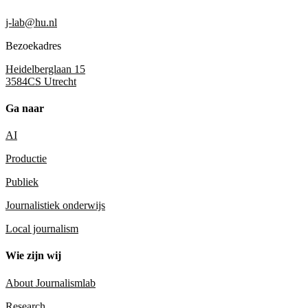
j-lab@hu.nl
Bezoekadres
Heidelberglaan 15
3584CS Utrecht
Ga naar
AI
Productie
Publiek
Journalistiek onderwijs
Local journalism
Wie zijn wij
About Journalismlab
Research