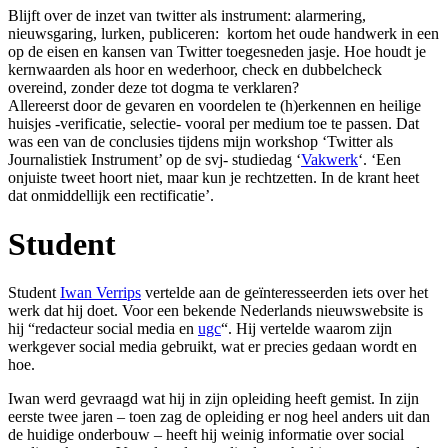
Blijft over de inzet van twitter als instrument: alarmering,
nieuwsgaring, lurken, publiceren: kortom het oude handwerk in een
op de eisen en kansen van Twitter toegesneden jasje. Hoe houdt je
kernwaarden als hoor en wederhoor, check en dubbelcheck
overeind, zonder deze tot dogma te verklaren?
Allereerst door de gevaren en voordelen te (h)erkennen en heilige
huisjes -verificatie, selectie- vooral per medium toe te passen. Dat
was een van de conclusies tijdens mijn workshop ‘Twitter als
Journalistiek Instrument’ op de svj- studiedag ‘
Vakwerk
‘. ‘Een
onjuiste tweet hoort niet, maar kun je rechtzetten. In de krant heet
dat onmiddellijk een rectificatie’.
Student
Student
Iwan Verrips
vertelde aan de geïnteresseerden iets over het
werk dat hij doet. Voor een bekende Nederlands nieuwswebsite is
hij “redacteur social media en
ugc
“. Hij vertelde waarom zijn
werkgever social media gebruikt, wat er precies gedaan wordt en
hoe.
Iwan werd gevraagd wat hij in zijn opleiding heeft gemist. In zijn
eerste twee jaren – toen zag de opleiding er nog heel anders uit dan
de huidige onderbouw – heeft hij weinig informatie over social