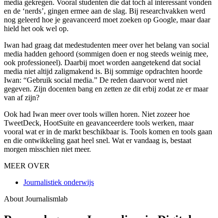
media gekregen. Vooral studenten die dat toch al interessant vonden
en de ‘nerds’, gingen ermee aan de slag. Bij researchvakken werd
nog geleerd hoe je geavanceerd moet zoeken op Google, maar daar
hield het ook wel op.
Iwan had graag dat medestudenten meer over het belang van social
media hadden gehoord (sommigen doen er nog steeds weinig mee,
ook professioneel). Daarbij moet worden aangetekend dat social
media niet altijd zaligmakend is. Bij sommige opdrachten hoorde
Iwan: “Gebruik social media.” De reden daarvoor werd niet
gegeven. Zijn docenten bang en zetten ze dit erbij zodat ze er maar
van af zijn?
Ook had Iwan meer over tools willen horen. Niet zozeer hoe
TweetDeck, HootSuite en geavanceerdere tools werken, maar
vooral wat er in de markt beschikbaar is. Tools komen en tools gaan
en die ontwikkeling gaat heel snel. Wat er vandaag is, bestaat
morgen misschien niet meer.
MEER OVER
Journalistiek onderwijs
About Journalismlab