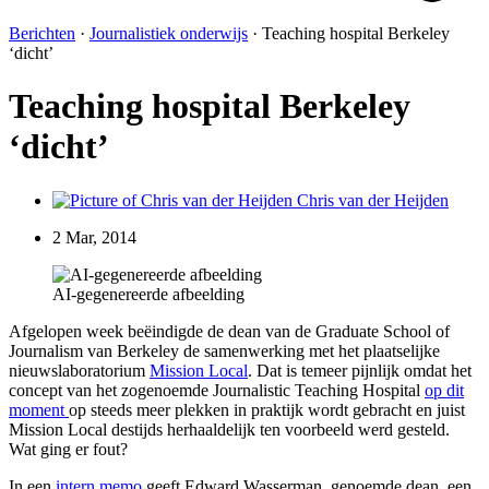
Berichten
·
Journalistiek onderwijs
·
Teaching hospital Berkeley
‘dicht’
Teaching hospital Berkeley
‘dicht’
Chris van der Heijden
2 Mar, 2014
AI-gegenereerde afbeelding
Afgelopen week beëindigde de dean van de Graduate School of
Journalism van Berkeley de samenwerking met het plaatselijke
nieuwslaboratorium
Mission Local
. Dat is temeer pijnlijk omdat het
concept van het zogenoemde Journalistic Teaching Hospital
op dit
moment
op steeds meer plekken in praktijk wordt gebracht en juist
Mission Local destijds herhaaldelijk ten voorbeeld werd gesteld.
Wat ging er fout?
In een
intern memo
geeft Edward Wasserman, genoemde dean, een