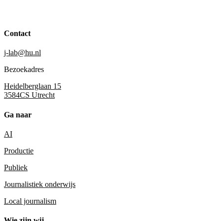
Contact
j-lab@hu.nl
Bezoekadres
Heidelberglaan 15
3584CS Utrecht
Ga naar
AI
Productie
Publiek
Journalistiek onderwijs
Local journalism
Wie zijn wij