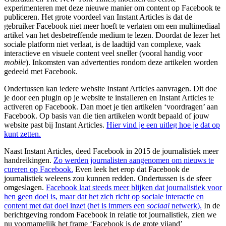
experimenteren met deze nieuwe manier om content op Facebook te
publiceren. Het grote voordeel van Instant Articles is dat de
gebruiker Facebook niet meer hoeft te verlaten om een multimediaal
artikel van het desbetreffende medium te lezen. Doordat de lezer het
sociale platform niet verlaat, is de laadtijd van complexe, vaak
interactieve en visuele content veel sneller (vooral handig voor
mobile
). Inkomsten van advertenties rondom deze artikelen worden
gedeeld met Facebook.
Ondertussen kan iedere website Instant Articles aanvragen. Dit doe
je door een plugin op je website te installeren en Instant Articles te
activeren op Facebook. Dan moet je tien artikelen ‘voordragen’ aan
Facebook. Op basis van die tien artikelen wordt bepaald of jouw
website past bij Instant Articles.
Hier vind je een uitleg hoe je dat op
kunt zetten.
Naast Instant Articles, deed Facebook in 2015 de journalistiek meer
handreikingen.
Zo werden journalisten aangenomen om nieuws te
cureren op Facebook.
Even leek het erop dat Facebook de
journalistiek weleens zou kunnen redden. Ondertussen is de sfeer
omgeslagen.
Facebook laat steeds meer blijken dat journalistiek voor
hen geen doel is, maar dat het zich richt op sociale interactie en
content met dat doel inzet (het is immers een
sociaal
netwerk).
In de
berichtgeving rondom Facebook in relatie tot journalistiek, zien we
nu voornamelijk het frame ‘Facebook is de grote vijand’