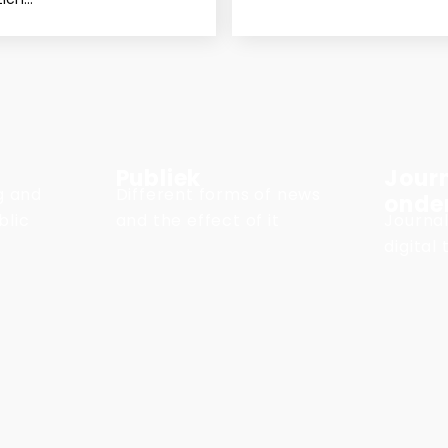
Publiek
Journ
ng and
Different forms of news
onde
blic
and the effect of it
Journal
digital 