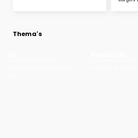
Thema's
AI
Productie
changing research
Digital storytelli
practices and the role of
the role of the pu
AI