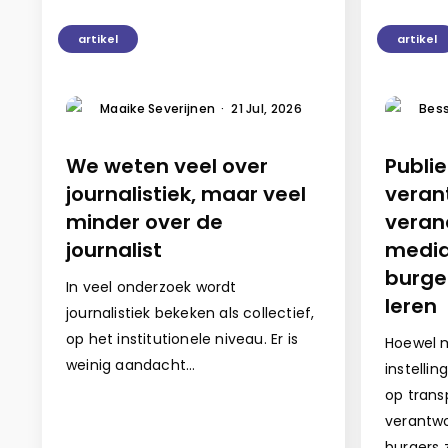
artikel
artikel
Maaike Severijnen
·
21 Jul, 2026
Bess
We weten veel over
Publi
journalistiek, maar veel
veran
minder over de
veran
journalist
media
burge
In veel onderzoek wordt
leren
journalistiek bekeken als collectief,
op het institutionele niveau. Er is
Hoewel m
weinig aandacht…
instelli
op trans
verantwo
burgers 