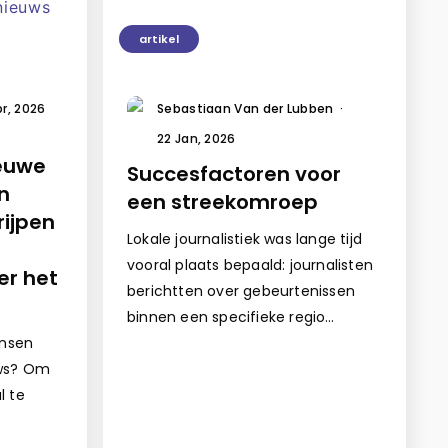
artikel
pr, 2026
Sebastiaan Van der Lubben
·
22 Jan, 2026
ieuwe
Succesfactoren voor
n
een streekomroep
rijpen
Lokale journalistiek was lange tijd
vooral plaats bepaald: journalisten
er het
berichtten over gebeurtenissen
binnen een specifieke regio…
nsen
uws? Om
l te