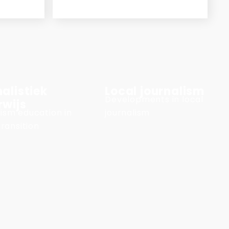
alistiek
Local journalism
Developments in local
rwijs
ism education in
journalism
transition