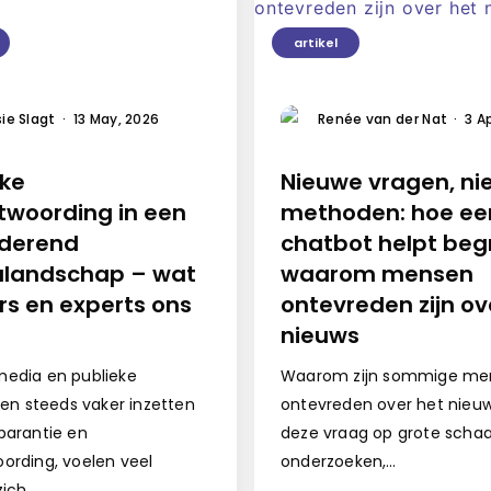
artikel
ie Slagt
·
13 May, 2026
Renée van der Nat
·
3 A
eke
Nieuwe vragen, n
twoording in een
methoden: hoe ee
derend
chatbot helpt beg
landschap – wat
waarom mensen
rs en experts ons
ontevreden zijn ov
nieuws
edia en publieke
Waarom zijn sommige me
ngen steeds vaker inzetten
ontevreden over het nie
parantie en
deze vraag op grote schaa
ording, voelen veel
onderzoeken,…
zich…