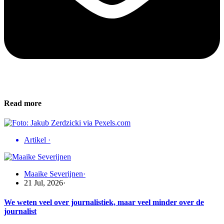
Read more
Artikel
·
Maaike Severijnen
·
21 Jul, 2026
·
We weten veel over journalistiek, maar veel minder over de
journalist