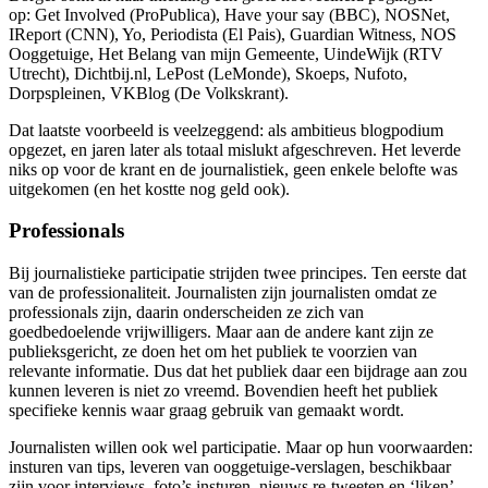
op: Get Involved (ProPublica), Have your say (BBC), NOSNet,
IReport (CNN), Yo, Periodista (El Pais), Guardian Witness, NOS
Ooggetuige, Het Belang van mijn Gemeente, UindeWijk (RTV
Utrecht), Dichtbij.nl, LePost (LeMonde), Skoeps, Nufoto,
Dorpspleinen, VKBlog (De Volkskrant).
Dat laatste voorbeeld is veelzeggend: als ambitieus blogpodium
opgezet, en jaren later als totaal mislukt afgeschreven. Het leverde
niks op voor de krant en de journalistiek, geen enkele belofte was
uitgekomen (en het kostte nog geld ook).
Professionals
Bij journalistieke participatie strijden twee principes. Ten eerste dat
van de professionaliteit. Journalisten zijn journalisten omdat ze
professionals zijn, daarin onderscheiden ze zich van
goedbedoelende vrijwilligers. Maar aan de andere kant zijn ze
publieksgericht, ze doen het om het publiek te voorzien van
relevante informatie. Dus dat het publiek daar een bijdrage aan zou
kunnen leveren is niet zo vreemd. Bovendien heeft het publiek
specifieke kennis waar graag gebruik van gemaakt wordt.
Journalisten willen ook wel participatie. Maar op hun voorwaarden:
insturen van tips, leveren van ooggetuige-verslagen, beschikbaar
zijn voor interviews, foto’s insturen, nieuws re-tweeten en ‘liken’.