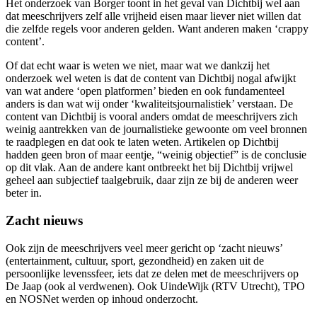
Het onderzoek van Borger toont in het geval van Dichtbij wel aan
dat meeschrijvers zelf alle vrijheid eisen maar liever niet willen dat
die zelfde regels voor anderen gelden. Want anderen maken ‘crappy
content’.
Of dat echt waar is weten we niet, maar wat we dankzij het
onderzoek wel weten is dat de content van Dichtbij nogal afwijkt
van wat andere ‘open platformen’ bieden en ook fundamenteel
anders is dan wat wij onder ‘kwaliteitsjournalistiek’ verstaan. De
content van Dichtbij is vooral anders omdat de meeschrijvers zich
weinig aantrekken van de journalistieke gewoonte om veel bronnen
te raadplegen en dat ook te laten weten. Artikelen op Dichtbij
hadden geen bron of maar eentje, “weinig objectief” is de conclusie
op dit vlak. Aan de andere kant ontbreekt het bij Dichtbij vrijwel
geheel aan subjectief taalgebruik, daar zijn ze bij de anderen weer
beter in.
Zacht nieuws
Ook zijn de meeschrijvers veel meer gericht op ‘zacht nieuws’
(entertainment, cultuur, sport, gezondheid) en zaken uit de
persoonlijke levenssfeer, iets dat ze delen met de meeschrijvers op
De Jaap (ook al verdwenen). Ook UindeWijk (RTV Utrecht), TPO
en NOSNet werden op inhoud onderzocht.