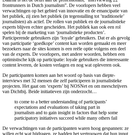
frontrunners in Dutch journalism”. De voorlopers hebben veel
verwachtingen op het gebied van innovatie en de emancipatie van
het publiek, zij zien het publiek (in tegenstalling tot ’traditionele’
journalisten) als actief. De rollen van publiek en de journalistieke
experts blijven echter gescheiden. Het publiek kan ook een rol
spelen bij de marketing van ‘journalistieke producten’.
Participerende gebruikers zijn ‘loyale’ gebruikers. Dat er als gevolg
van participatie ‘goedkope’ content kan worden gemaakt en meer
bezoekers naar de sites komen is een reële optie volgens een deel
van de experts. De voorlopers, met andere woorden, hebben een
optimistische kijk op participatie: loyale gebruikers die interessante
content leveren, de kosten verlagen en nog wat opleveren ook.
De participanten komen aan het woord op basis van diepte-
interviews met 32 mensen die zelf participeren in journalistieke
projecten. Het gaat om ‘experts’ bij NOSNet en om meeschrijvers
van Dichtbij. Beide initiatieven zijn onderzocht…
to come to a better understanding of participants’
expectations and evaluations of taking part in
journalism and to gain insight in factors that help some
participatory initiatives succeed while many others fail
De verwachtingen van de participanten waren hoog gespannen: ze
willen echt wat bijdragen, ze hadden het vertrouwen dat hun input