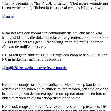
“mag ik bedanken”, “laat NUJIJ in stand”, “Niet iedere verandering
is een verbetering”, “Ik ben in ieder geval weg als NUjij verdwijnt”.
Maar het was ook vooral een community die het leuk met elkaar
had, vast klanten, die duizenden keren reageerden, 200, 5000, 8000,
15.000 keer, het was geen uitzondering, “een buurthuis” noemde
één van de nujij’ers het zelf.
NU.nl wil geen buurthuis zijn. Er blijft een knop naar NUjij. Je kan
NUjij herkennen aan het plus-icoontje.
Het plus-icoontje staat bij alle artikelen. Met die knop kan je de
redactie een tip sturen en eventuele fouten melden, een foto of video
insturen of je kan de camera openen om op dat moment een foto of
video te maken en die na afloop direct op te sturen.
Het is ook mogelijk om via NUlive een livestream op te zetten. De
livestream komt dan direct binnen op de redactie en kan live gezet