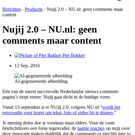
Berichten
·
Productie
·
Nujij 2.0 – NU.nl: geen comments maar
content
Nujij 2.0 – NU.nl: geen
comments maar content
Piet Bakker
12 Sep, 2016
AI-gegenereerde afbeelding
Eén van de meest succesvolle Nederlandse nieuws-comment-
pagina’s stopt ermee. Nujij gaat dicht in de huidige vorm.
Vanaf 13 september is er NUjij 2.0, volgens NU.nl “
wordt het
eenvoudig voor lezers om tekst, foto of video bij te dragen
.”
Je mening delen doe je voortaan maar elders. Voor de vaste
briefschrijvers een forse tegenvaller, de
laatste reacties
op nujij over
deze innovatie maken duidelijk dat de
community
er niet blij mee is: