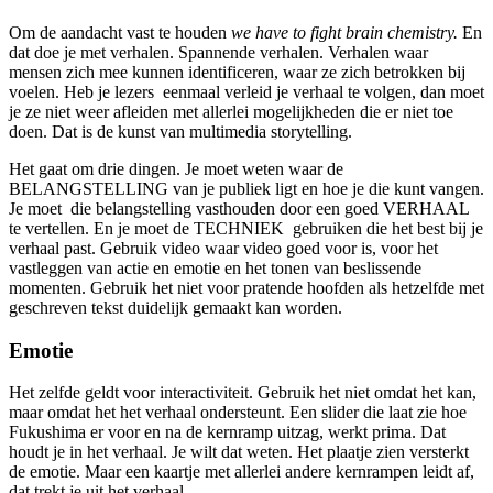
Om de aandacht vast te houden
we have to fight brain chemistry.
En
dat doe je met verhalen. Spannende verhalen. Verhalen waar
mensen zich mee kunnen identificeren, waar ze zich betrokken bij
voelen. Heb je lezers eenmaal verleid je verhaal te volgen, dan moet
je ze niet weer afleiden met allerlei mogelijkheden die er niet toe
doen. Dat is de kunst van multimedia storytelling.
Het gaat om drie dingen. Je moet weten waar de
BELANGSTELLING van je publiek ligt en hoe je die kunt vangen.
Je moet die belangstelling vasthouden door een goed VERHAAL
te vertellen. En je moet de TECHNIEK gebruiken die het best bij je
verhaal past. Gebruik video waar video goed voor is, voor het
vastleggen van actie en emotie en het tonen van beslissende
momenten. Gebruik het niet voor pratende hoofden als hetzelfde met
geschreven tekst duidelijk gemaakt kan worden.
Emotie
Het zelfde geldt voor interactiviteit. Gebruik het niet omdat het kan,
maar omdat het het verhaal ondersteunt. Een slider die laat zie hoe
Fukushima er voor en na de kernramp uitzag, werkt prima. Dat
houdt je in het verhaal. Je wilt dat weten. Het plaatje zien versterkt
de emotie. Maar een kaartje met allerlei andere kernrampen leidt af,
dat trekt je uit het verhaal.