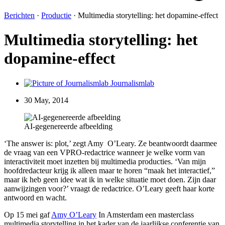
Berichten
·
Productie
·
Multimedia storytelling: het dopamine-effect
Multimedia storytelling: het
dopamine-effect
Journalismlab
30 May, 2014
AI-gegenereerde afbeelding
‘The answer is: plot,’ zegt Amy O’Leary. Ze beantwoordt daarmee
de vraag van een VPRO-redactrice wanneer je welke vorm van
interactiviteit moet inzetten bij multimedia producties. ‘Van mijn
hoofdredacteur krijg ik alleen maar te horen “maak het interactief,”
maar ik heb geen idee wat ik in welke situatie moet doen. Zijn daar
aanwijzingen voor?’ vraagt de redactrice. O’Leary geeft haar korte
antwoord en wacht.
Op 15 mei gaf
Amy O’Leary
In Amsterdam een masterclass
multimedia storytelling in het kader van de jaarlijkse conferentie van