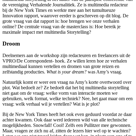
de vereniging Verhalende Journalitiek. Ze is multimedia redacteur
bij de New York Times en werkte mee aan het tumultueuze
Innovation rapport, waarover eerder is geschreven op dit blog. De
grote vraag van dat rapport is: hoe brengen we onze verhalen
online? De centrale vraag van de masterclass is: Hoe bereik je
maximale impact met multimedia Storytelling?
Droom
Deelnemers aan de workshop zijn redacteuren en freelancers uit de
VPRO/De Correspondent- hoek. Ze willen leren hoe ze verhalen
multimediaal kunnen vertellen en dromen van grote reizen en
zelfstandig producties.
What is your dream?
was Amy’s vraag.
Natuurlijk komt er weer een vraag na Amy’s korte overtwoord over
plot. Wat bedoelt ze? Ze bedoelt dat het bij multimedia storytelling
niet gaat om de vraag: welke vorm van interactie moeten we
gebruiken, welk format, welke techniek? Nee, het gaat maar om een
vraag: welk verhaal wil je vertellen? Wat is je plot?
Bij de New York Times heeft het ook even geduurd voordat ze daar
achter kwamen. Ook daar werd iedereen wild van alle technische
mogelijkheden. Snowfall! Cool! Zelfs een Pullitzer mee gewonnen.
Maar, vragen ze zich nu af, zitten de lezers hier wel op te wachten?