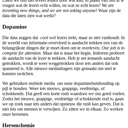
Laten we ons niet teveel leiden door wat kan, in plaats van ons af te
vragen wat de lezers echt willen, en wat ze echt lezen?
We are
inventing new things, and we are not asking anyone!
Waar zijn de
data die laten zien wat werkt?
Dopamine
Die data zeggen dat
cool
wel lezers trekt, maar ze niet vasthoudt. In
de wereld van informatie-overvloed is aandacht trekken een van de
belangrijkste dingen die je moet doen om te overleven.
Our job is to
compete for attention
. Maar dat is maar het begin. Iedereen probeert
de aandacht van de lezer te trekken. Heb je net iemands aandacht
getrokken, wordt ie weer weggetrokken door iets anders dat ook
spannend is. Alle nieuwe mediadragers zijn gemaakt om snel te
kunnen switchen.
We gebruiken mobiele media om onze dopaminehuishouding op
pijl te houden. Weer iets nieuws, grappigs, verdrietigs, of
schokkends. Dat geeft een korte rush waardoor we ons goed voelen.
Zodra het nieuwe, grappige, verdrietige of schokkende eraf is, gaan
we op zoek naar iets anders dat opnieuw die rush kan geven. Dat is
niet iets om mensen te verwijten. Zo zitten we in elkaar. Zo werken
onze hersenen.
Hersenchemie