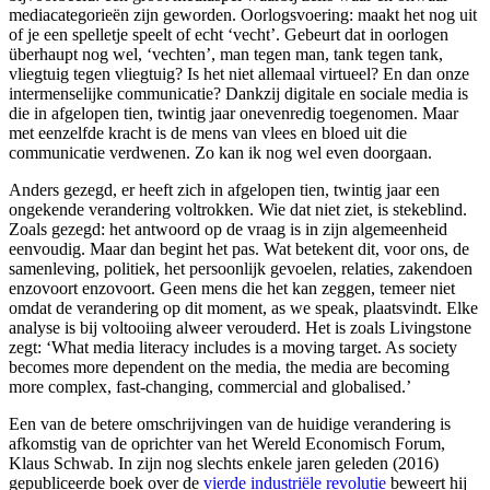
mediacategorieën zijn geworden. Oorlogsvoering: maakt het nog uit
of je een spelletje speelt of echt ‘vecht’. Gebeurt dat in oorlogen
überhaupt nog wel, ‘vechten’, man tegen man, tank tegen tank,
vliegtuig tegen vliegtuig? Is het niet allemaal virtueel? En dan onze
intermenselijke communicatie? Dankzij digitale en sociale media is
die in afgelopen tien, twintig jaar onevenredig toegenomen. Maar
met eenzelfde kracht is de mens van vlees en bloed uit die
communicatie verdwenen. Zo kan ik nog wel even doorgaan.
Anders gezegd, er heeft zich in afgelopen tien, twintig jaar een
ongekende verandering voltrokken. Wie dat niet ziet, is stekeblind.
Zoals gezegd: het antwoord op de vraag is in zijn algemeenheid
eenvoudig. Maar dan begint het pas. Wat betekent dit, voor ons, de
samenleving, politiek, het persoonlijk gevoelen, relaties, zakendoen
enzovoort enzovoort. Geen mens die het kan zeggen, temeer niet
omdat de verandering op dit moment, as we speak, plaatsvindt. Elke
analyse is bij voltooiing alweer verouderd. Het is zoals Livingstone
zegt: ‘What media literacy includes is a moving target. As society
becomes more dependent on the media, the media are becoming
more complex, fast-changing, commercial and globalised.’
Een van de betere omschrijvingen van de huidige verandering is
afkomstig van de oprichter van het Wereld Economisch Forum,
Klaus Schwab. In zijn nog slechts enkele jaren geleden (2016)
gepubliceerde boek over de
vierde industriële revolutie
beweert hij