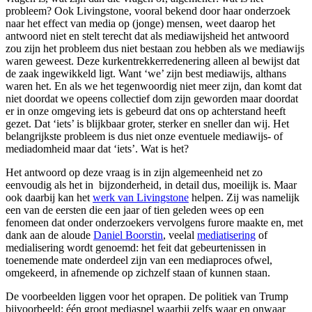
probleem? Ook Livingstone, vooral bekend door haar onderzoek
naar het effect van media op (jonge) mensen, weet daarop het
antwoord niet en stelt terecht dat als mediawijsheid het antwoord
zou zijn het probleem dus niet bestaan zou hebben als we mediawijs
waren geweest. Deze kurkentrekkerredenering alleen al bewijst dat
de zaak ingewikkeld ligt. Want ‘we’ zijn best mediawijs, althans
waren het. En als we het tegenwoordig niet meer zijn, dan komt dat
niet doordat we opeens collectief dom zijn geworden maar doordat
er in onze omgeving iets is gebeurd dat ons op achterstand heeft
gezet. Dat ‘iets’ is blijkbaar groter, sterker en sneller dan wij. Het
belangrijkste probleem is dus niet onze eventuele mediawijs- of
mediadomheid maar dat ‘iets’. Wat is het?
Het antwoord op deze vraag is in zijn algemeenheid net zo
eenvoudig als het in bijzonderheid, in detail dus, moeilijk is. Maar
ook daarbij kan het
werk van Livingstone
helpen. Zij was namelijk
een van de eersten die een jaar of tien geleden wees op een
fenomeen dat onder onderzoekers vervolgens furore maakte en, met
dank aan de aloude
Daniel Boorstin
, veelal
mediatisering
of
medialisering wordt genoemd: het feit dat gebeurtenissen in
toenemende mate onderdeel zijn van een mediaproces ofwel,
omgekeerd, in afnemende op zichzelf staan of kunnen staan.
De voorbeelden liggen voor het oprapen. De politiek van Trump
bijvoorbeeld: één groot mediaspel waarbij zelfs waar en onwaar