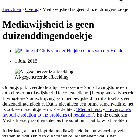
Berichten
·
Overig
·
Mediawijsheid is geen duizenddingendoekje
Mediawijsheid is geen
duizenddingendoekje
Chris van der Heijden
1 Jun, 2018
AI-gegenereerde afbeelding
Onlangs publiceerde de altijd verrassende Sonia Livingstone een
artikel over mediawijsheid. De collega die mij hierop wees, typeerde
Livingstone’s omschrijving van mediawijsheid in dit artikel als een
duizenddingendoekje. Dat is niet alleen een prima samenvatting, het
is ook een prachtige term. Zie de titel:
‘Media literacy – everyone’s
favourite solution to the problems of regulation’
. En de eerste zin:
Media literacy is often cited as the solution – but to what problem?
Inderdaad, als het klopt dat mediawijsheid het antwoord op vele
vragen is, wat zijn dan die vragen of, algemener: wat is het