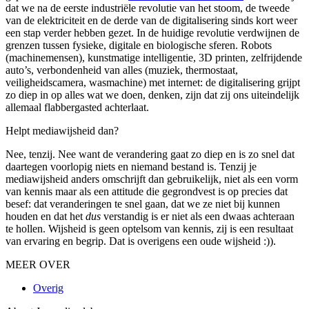
dat we na de eerste industriële revolutie van het stoom, de tweede
van de elektriciteit en de derde van de digitalisering sinds kort weer
een stap verder hebben gezet. In de huidige revolutie verdwijnen de
grenzen tussen fysieke, digitale en biologische sferen. Robots
(machinemensen), kunstmatige intelligentie, 3D printen, zelfrijdende
auto’s, verbondenheid van alles (muziek, thermostaat,
veiligheidscamera, wasmachine) met internet: de digitalisering grijpt
zo diep in op alles wat we doen, denken, zijn dat zij ons uiteindelijk
allemaal flabbergasted achterlaat.
Helpt mediawijsheid dan?
Nee, tenzij. Nee want de verandering gaat zo diep en is zo snel dat
daartegen voorlopig niets en niemand bestand is. Tenzij je
mediawijsheid anders omschrijft dan gebruikelijk, niet als een vorm
van kennis maar als een attitude die gegrondvest is op precies dat
besef: dat veranderingen te snel gaan, dat we ze niet bij kunnen
houden en dat het
dus
verstandig is er niet als een dwaas achteraan
te hollen. Wijsheid is geen optelsom van kennis, zij is een resultaat
van ervaring en begrip. Dat is overigens een oude wijsheid :)).
MEER OVER
Overig