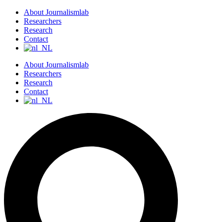
S
About Journalismlab
k
Researchers
i
Research
p
Contact
t
o
About Journalismlab
c
Researchers
o
Research
n
Contact
t
e
n
t