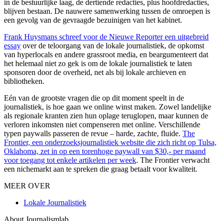
in de bestuurlijke laag, de dertiende redacties, plus hoofdredacties,
blijven bestaan. De nauwere samenwerking tussen de omroepen is
een gevolg van de gevraagde bezuinigen van het kabinet.
Frank Huysmans schreef voor de Nieuwe Reporter een uitgebreid
essay
over de teloorgang van de lokale journalistiek, de opkomst
van hyperlocals en andere grassroot media, en beargumenteert dat
het helemaal niet zo gek is om de lokale journalistiek te laten
sponsoren door de overheid, net als bij lokale archieven en
bibliotheken.
Eén van de grootste vragen die op dit moment speelt in de
journalistiek, is hoe gaan we online winst maken. Zowel landelijke
als regionale kranten zien hun oplage teruglopen, maar kunnen de
verloren inkomsten niet compenseren met online. Verschillende
typen paywalls passeren de revue – harde, zachte, fluide.
The
Frontier, een onderzoeksjournalistiek website die zich richt op Tulsa,
Oklahoma, zet in op een torenhoge paywall van $30,- per maand
voor toegang tot enkele artikelen per week
. The Frontier verwacht
een nichemarkt aan te spreken die graag betaalt voor kwaliteit.
MEER OVER
Lokale Journalistiek
About Journalismlab