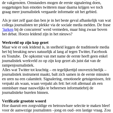
de vakgenoten. Omstanders mogen de eerste signalering doen,
ooggetuigen hun emoties twitteren maar daarna krijgen we toch
graag meer journalistiek vergaarde informatie uit het gebied.
Als je niet zelf gaat dan ben je in het beste geval afhankelijk van wat
collega journalisten ter plekke via de sociale media melden. De frase
‘lurken
bij de concurrent’ werd vermeden, maar hing zwaar boven
het debat. Hoezo leidend zijn in het nieuws?
Werkveld op zijn kop gezet
Maar wie er ook leidend is, in snelheid leggen de traditionele media
het bij breaking news natuurlijk al lang af tegen Twitter, Facebook
en Youtube. De opkomst van met name de eerste heeft geen enkel
journalistiek werkveld zo op zijn kop gezet als juist dat van de
rampenjournalistiek.
Alles wat Twitter tot krachtig – en tegelijkertijd onoverzichtelijk –
journalistiek instrument maakt, balt zich samen in de eerste minuten
en uren na een calamiteit. Signalering, emotionele getuigenissen, feit
verpakt als waan, waan verpakt als feit: het rolt allemaal als een
onmisbare maar nauwelijks te beheersen informatiebrij de
journalistieke burelen binnen.
Verificatie grootste woord
Hoe daaruit een zorgvuldige en betrouwbare selectie te maken bleef
voor de aanwezige journalisten –jong en oud- een lastige vraag. Zou