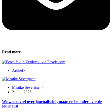
Read more
Artikel
·
Maaike Severijnen
·
21 Jul, 2026
·
We weten veel over journalistiek, maar veel minder over de
journalist