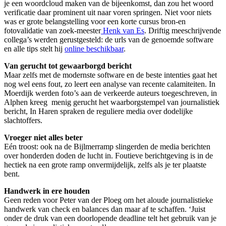
je een woordcloud maken van de bijeenkomst, dan zou het woord
verificatie daar prominent uit naar voren springen. Niet voor niets
was er grote belangstelling voor een korte cursus bron-en
fotovalidatie van zoek-meester
Henk van Es
. Driftig meeschrijvende
collega’s werden gerustgesteld: de urls van de genoemde software
en alle tips stelt hij
online beschikbaar
.
Van gerucht tot gewaarborgd bericht
Maar zelfs met de modernste software en de beste intenties gaat het
nog wel eens fout, zo leert een analyse van recente calamiteiten. In
Moerdijk werden foto’s aan de verkeerde auteurs toegeschreven, in
Alphen kreeg menig gerucht het waarborgstempel van journalistiek
bericht, In Haren spraken de reguliere media over dodelijke
slachtoffers.
Vroeger niet alles beter
Eén troost: ook na de Bijlmerramp slingerden de media berichten
over honderden doden de lucht in. Foutieve berichtgeving is in de
hectiek na een grote ramp onvermijdelijk, zelfs als je ter plaatste
bent.
Handwerk in ere houden
Geen reden voor Peter van der Ploeg om het aloude journalistieke
handwerk van check en balances dan maar af te schaffen. ‘Juist
onder de druk van een doorlopende deadline telt het gebruik van je