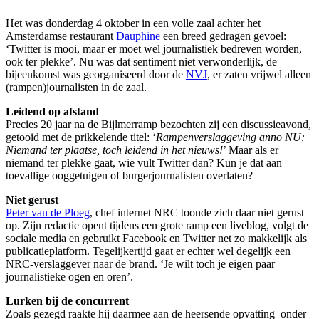
Het was donderdag 4 oktober in een volle zaal achter het
Amsterdamse restaurant
Dauphine
een breed gedragen gevoel:
‘Twitter is mooi, maar er moet wel journalistiek bedreven worden,
ook ter plekke’. Nu was dat sentiment niet verwonderlijk, de
bijeenkomst was georganiseerd door de
NVJ
, er zaten vrijwel alleen
(rampen)journalisten in de zaal.
Leidend op afstand
Precies 20 jaar na de Bijlmerramp bezochten zij een discussieavond,
getooid met de prikkelende titel: ‘
Rampenverslaggeving anno NU:
Niemand ter plaatse, toch leidend in het nieuws!
’ Maar als er
niemand ter plekke gaat, wie vult Twitter dan? Kun je dat aan
toevallige ooggetuigen of burgerjournalisten overlaten?
Niet gerust
Peter van de Ploeg
, chef internet NRC toonde zich daar niet gerust
op. Zijn redactie opent tijdens een grote ramp een liveblog, volgt de
sociale media en gebruikt Facebook en Twitter net zo makkelijk als
publicatieplatform. Tegelijkertijd gaat er echter wel degelijk een
NRC-verslaggever naar de brand. ‘Je wilt toch je eigen paar
journalistieke ogen en oren’.
Lurken bij de concurrent
Zoals gezegd raakte hij daarmee aan de heersende opvatting onder